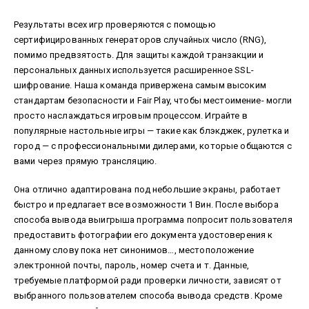
Результаты всех игр проверяются с помощью
сертифицированных генераторов случайных число (RNG),
помимо предвзятость. Для защиты каждой транзакции и
персональных данных используется расширенное SSL-
шифрование. Наша команда привержена самым высоким
стандартам безопасности и Fair Play, чтобы местоимение- могли
просто наслаждаться игровым процессом. Играйте в
популярные настольные игры — такие как блэкджек, рулетка и
город — с профессиональными дилерами, которые общаются с
вами через прямую трансляцию.
Она отлично адаптирована под небольшие экраны, работает
быстро и предлагает все возможности 1 Вин. После выбора
способа вывода выигрыша программа попросит пользователя
предоставить фотографии его документа удостоверения к
данному слову пока нет синонимов…, местоположение
электронной почты, пароль, номер счета и т. Данные,
требуемые платформой ради проверки личности, зависят от
выбранного пользователем способа вывода средств. Кроме