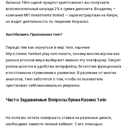
баланса 1Win одной предлог криптовалют вы получаете
вспомогательный награда 2% к сумме депозита. Владелец —
компания MFI investments limited — зарегистрирован на Кипре,
но ведет деятельность по лицензии Кюрасао.
Как Обновить Приложение 1win?
Передо тем как окунуться в мир 1win, наречие
https://www.1winbet-play.com
понять, почему многие игроки изо
разных уголков мира выбирают именно эту платформу. Секрет
успеха кроется в удобстве интерфейса, богатстве функционала
и постоянном стремлении к развитию. В различие от многих
аналогов, 1win заботится о том, чтобы пользователь
чувствовал себя максимально уверенно.
Часто Задаваемые Вопросы буква Казино 1win
Но если вы хотите совершать ставки на реальные деньги,
необходимо завести личный кабинет. С его помощью