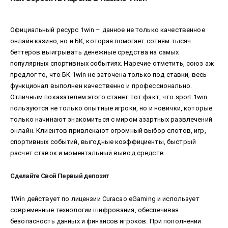
Официальный ресурс 1win – данное не только качественное
онлайн казино, но и БК, которая помогает сотням тысяч
беттеров выигрывать денежные средства на самых
популярных спортивных событиях. Наречие отметить, союз аж
предлог то, что БК 1win не заточена только под ставки, весь
функционал выполнен качественно и профессионально.
Отличным показателем этого станет тот факт, что sport 1win
пользуются не только опытные игроки, но и новички, которые
только начинают знакомиться с миром азартных развлечений
онлайн. Клиентов привлекают огромный выбор слотов, игр,
спортивных событий, выгодные коэффициенты, быстрый
расчет ставок и моментальный вывод средств.
Сделайте Свой Первый депозит
1Win действует по лицензии Curacao eGaming и использует
современные технологии шифрования, обеспечивая
безопасность данных и финансов игроков. При пополнении