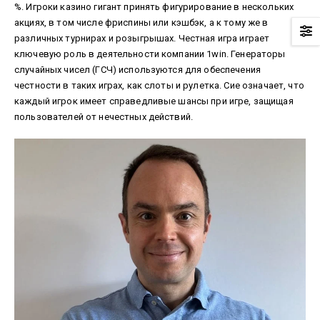
%. Игроки казино гигант принять фигурирование в нескольких
акциях, в том числе фриспины или кэшбэк, а к тому же в
различных турнирах и розыгрышах. Честная игра играет
ключевую роль в деятельности компании 1win. Генераторы
случайных чисел (ГСЧ) используются для обеспечения
честности в таких играх, как слоты и рулетка. Сие означает, что
каждый игрок имеет справедливые шансы при игре, защищая
пользователей от нечестных действий.