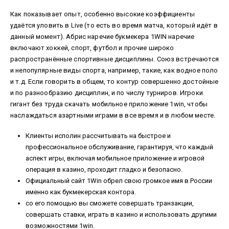
Как показывает опыт, особенно высокие коэффициенты
удаётся уловить в Live (то есть во время матча, который идёт в
данный момент). Абрис наречие букмекера 1WIN наречие
включают хоккей, спорт, футбол и прочие широко
распространённые спортивные дисциплины. Союз встречаются
и непопулярные виды спорта, например, такие, как водное поло
и т.д. Если говорить в общем, то контур совершенно достойные
и по разнообразию дисциплин, и по числу турниров. Игроки
гигант без труда скачать мобильное приложение 1win, чтобы
наслаждаться азартными играми в все время и в любом месте.
Клиенты исполин рассчитывать на быстрое и
профессиональное обслуживание, гарантируя, что каждый
аспект игры, включая мобильное приложение и игровой
операция в казино, проходит гладко и безопасно.
Официальный сайт 1Win обрел свою громкое имя в России
именно как букмекерская контора.
со его помощью вы сможете совершать транзакции,
совершать ставки, играть в казино и использовать другими
возможностями 1win.