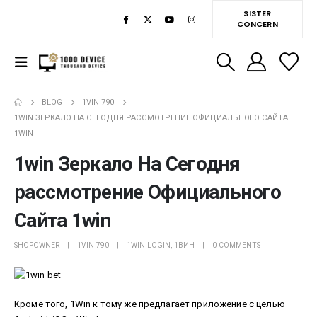
SISTER
CONCERN
BLOG
1VIN 790
1WIN ЗЕРКАЛО НА СЕГОДНЯ РАССМОТРЕНИЕ ОФИЦИАЛЬНОГО САЙТА
1WIN
1win Зеркало На Сегодня
рассмотрение Официального
Сайта 1win
SHOPOWNER
1VIN 790
1WIN LOGIN
,
1ВИН
0 COMMENTS
Кроме того, 1Win к тому же предлагает приложение с целью