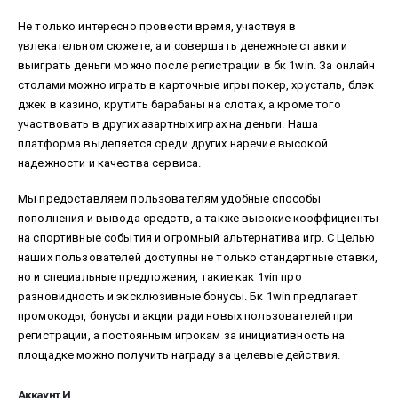
Не только интересно провести время, участвуя в
увлекательном сюжете, а и совершать денежные ставки и
выиграть деньги можно после регистрации в бк 1win. За онлайн
столами можно играть в карточные игры покер, хрусталь, блэк
джек в казино, крутить барабаны на слотах, а кроме того
участвовать в других азартных играх на деньги. Наша
платформа выделяется среди других наречие высокой
надежности и качества сервиса.
Мы предоставляем пользователям удобные способы
пополнения и вывода средств, а также высокие коэффициенты
на спортивные события и огромный альтернатива игр. С Целью
наших пользователей доступны не только стандартные ставки,
но и специальные предложения, такие как 1vin про
разновидность и эксклюзивные бонусы. Бк 1win предлагает
промокоды, бонусы и акции ради новых пользователей при
регистрации, а постоянным игрокам за инициативность на
площадке можно получить награду за целевые действия.
Аккаунт И