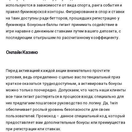
используются в зависимости от вида спорта, ранга события и
правил букмекерской конторы. Фигурирование в спор и ставки
на 1вин доступны ради бетторов, прошедших регистрацию у
букмекера. Бонусные баллы гигант принимать содействие в
игре наравне с денежным ставками путем вашего депозита, с
последующим отыгрышем по рассчитанному коэффициенту.
Онлайн Казино
Перед активацией каждой акции внимательно прочтите
условия, ведь определенно с целью вас потенциальный приз
краткое оказаться труднодоступным, а активировать бонусы
можно только поочередно. Допускаем, что часть наши клиенты
все-таки гигант растеряться в процессе входа; специально для
них предлагаем пошаговое руководство по логину. Да, 1win
обеспечивает рослый уровень безопасности для своих
пользователей. Промокод – данное специальный код, который
предоставляет вам дополнительные бонусы или преимущества
при регистрации или ставках.