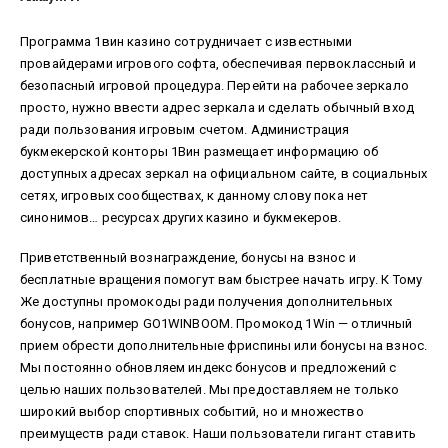
Программа 1вин казино сотрудничает с известными
провайдерами игрового софта, обеспечивая первоклассный и
безопасный игровой процедура. Перейти на рабочее зеркало
просто, нужно ввести адрес зеркала и сделать обычный вход
ради пользования игровым счетом. Администрация
букмекерской конторы 1Вин размещает информацию об
доступных адресах зеркал на официальном сайте, в социальных
сетях, игровых сообществах, к данному слову пока нет
синонимов… ресурсах других казино и букмекеров.
Приветственный вознаграждение, бонусы на взнос и
бесплатные вращения помогут вам быстрее начать игру. К Тому
Же доступны промокоды ради получения дополнительных
бонусов, например GO1WINBOOM. Промокод 1Win — отличный
прием обрести дополнительные фриспины или бонусы на взнос.
Мы постоянно обновляем индекс бонусов и предложений с
целью наших пользователей. Мы предоставляем не только
широкий выбор спортивных событий, но и множество
преимуществ ради ставок. Наши пользователи гигант ставить