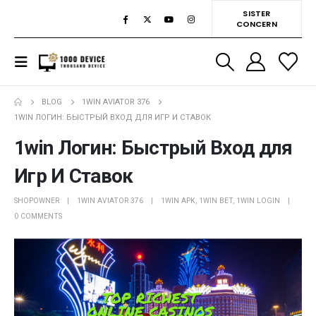
SISTER
CONCERN
BLOG
1WIN AVIATOR 376
1WIN ЛОГИН: БЫСТРЫЙ ВХОД ДЛЯ ИГР И СТАВОК
1win Логин: Быстрый Вход для
Игр И Ставок
SHOPOWNER
1WIN AVIATOR 376
1WIN APK
,
1WIN BET
,
1WIN LOGIN
0 COMMENTS