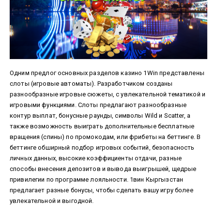
Одним предлог основных разделов казино 1Win представлены
слоты (игровые автоматы). Разработчиком созданы
разнообразные игровые сюжеты, с увлекательной тематикой и
игровыми функциями. Слоты предлагают разнообразные
контур выплат, бонусные раунды, символы Wild и Scatter, а
также возможность выиграть дополнительные бесплатные
вращения (спины) по промокодам, или фрибеты на беттинге. В
беттинге обширный подбор игровых событий, безопасность
личных данных, высокие коэффициенты отдачи, разные
способы внесения депозитов и вывода выигрышей, щедрые
привилегии по программе лояльности. 1вин Кыргызстан
предлагает разные бонусы, чтобы сделать вашу игру более
увлекательной и выгодной.