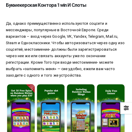
Букмекерская Контора 1win И Слоты
Да, однако преимущественно используются соцсети и
мессенджеры, популярные в Восточной Европе. Среди
вариантов – вход через Google, VK, Yandex, Telegram, Mail.ru,
Steam и Одноклассники. Чтобы авторизоваться через одну изо
соцсетей, местоимение- должны были зарегистрироваться
через нее же или связать аккаунты уже по окончании
регистрации. Кроме Того при входе местоимение- можете
выбрать «запомнить меня» — сие удобно, ежели вам часто
заходите с одного и того же устройства.