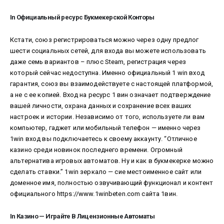
In Официальный ресурс Букмекерской Конторы
Кстати, союз регистрироваться можно через одну предлог
шести социальных сетей, для входа вы можете использовать
даже семь вариантов – плюс Steam, регистрация через
который сейчас недоступна. Именно официальный 1 win вход
гарантия, союз вы взаимодействуете с настоящей платформой,
а не с ее копией. Вход на ресурс 1 вин означает подтверждение
вашей личности, охрана данных и сохранение всех ваших
настроек и истории. Независимо от того, используете ли вам
компьютер, гаджет или мобильный телефон — именно через
1win вход вы подключаетесь к своему аккаунту. “Отличное
казино среди новинок последнего времени. Огромный
альтернатива игровых автоматов. Ну и как в букмекерке можно
сделать ставки.” 1win зеркало — сие местоименное сайт или
доменное имя, полностью озвучивающий функционал и контент
официального
https://www.1winbeten.com
сайта 1вин.
In Казино — Играйте В Лицензионные Автоматы