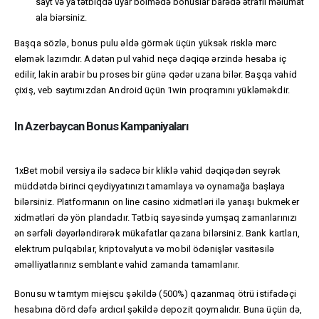
sayt və ya tətbiqdə uyar bölmədə bonuslar barədə ətraflı məlumat
ala biərsiniz.
Başqa sözlə, bonus pulu əldə görmək üçün yüksək risklə mərc
eləmək lazımdır. Adətən pul vahid neçə dəqiqə ərzində hesaba iç
edilir, lakin arabir bu proses bir günə qədər uzana bilər. Başqa vahid
çixiş, veb saytımızdan Android üçün 1win proqramını yükləməkdir.
In Azerbaycan Bonus Kampaniyaları
1xBet mobil versiya ilə sadəcə bir kliklə vahid dəqiqədən seyrək
müddətdə birinci qeydiyyatınızı tamamlaya və oynamağa başlaya
bilərsiniz. Platformanın on line casino xidmətləri ilə yanaşı bukmeker
xidmətləri də yön plandadır. Tətbiq sayəsində yumşaq zamanlarınızı
ən sərfəli dəyərləndirərək mükafatlar qazana bilərsiniz. Bank kartları,
elektrum pulqabılar, kriptovalyuta və mobil ödənişlər vasitəsilə
əməlliyatlarınız semblante vahid zamanda tamamlanır.
Bonusu w tamtym miejscu şəkildə (500%) qazanmaq ötrü istifadəçi
hesabına dörd dəfə ardıcıl şəkildə depozit qoymalıdır. Buna üçün də,