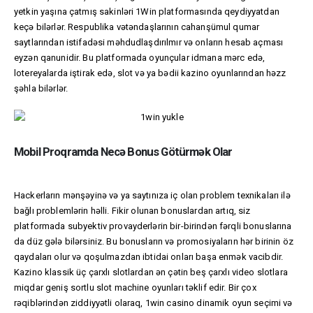
yetkin yaşına çatmış sakinləri 1Win platformasında qeydiyyatdan
keçə bilərlər. Respublika vətəndaşlarının cahanşümul qumar
saytlarından istifadəsi məhdudlaşdırılmır və onların hesab açması
eyzən qanunidir. Bu platformada oyunçular idmana mərc edə,
lotereyalarda iştirak edə, slot və ya bədii kazino oyunlarından həzz
şəhla bilərlər.
Mobil Proqramda Necə Bonus Götürmək Olar
Hackerların mənşəyinə və ya saytınıza iç olan problem texnikaları ilə
bağlı problemlərin həlli. Fikir olunan bonuslardan artıq, siz
platformada subyektiv provayderlərin bir-birindən fərqli bonuslarına
da düz gələ bilərsiniz. Bu bonusların və promosiyaların hər birinin öz
qaydaları olur və qoşulmazdan ibtidai onları başa enmək vacibdir.
Kazino klassik üç çarxlı slotlardan ən çətin beş çarxlı video slotlara
miqdar geniş sortlu slot machine oyunları təklif edir. Bir çox
rəqiblərindən ziddiyyətli olaraq, 1win casino dinamik oyun seçimi və