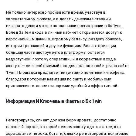
Не только интересно произвести время, участвуя в
увлекательном сюжете, а и делать денежные ставки и
выиграть деньги можно по окончании регистрации в бк 1win.
Вслед За Тем входа в личный кабинет открывается доступ к
персональным данным, игровому балансу, разделу бонусов,
истории транзакций и другим функциям. Без авторизации
большая часть инструментов платформы остаётся
недоступной, поэтому оперативный и корректный вход в
аккаунт — сие необходимый шаг для полноценной игры на сайте
1 win. Площадка предлагает интуитивно понятный интерфейс,
благодаря которому навигация по сайту и мобильному
приложению становится наречие удобной и эффективной.
Информация И Ключевые Факты о Бк 1win
Регистрируясь, клиент должен формировать достаточно
сложный пароль, который невозможно угадать аж тем, кто
хорошо знает игрока. Кстати, однако регистрироваться можно