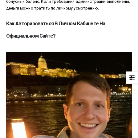
бонусный баланс. Коли требования администрации выполнены,
деньги можно тратить по личному усмотрению.
Как Авторизоваться В Личном Кабинете На
Официальном Сайте?