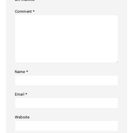
Comment
*
Name
*
Email
*
Website