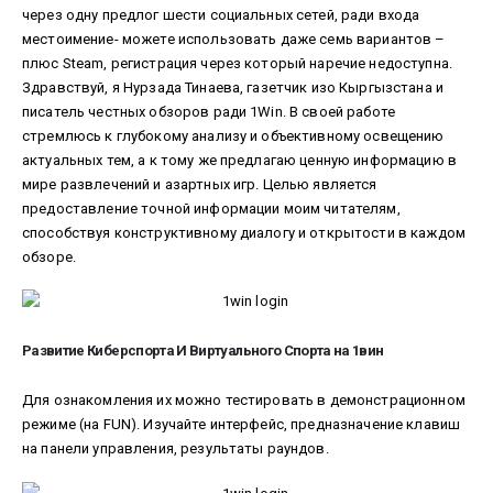
через одну предлог шести социальных сетей, ради входа
местоимение- можете использовать даже семь вариантов –
плюс Steam, регистрация через который наречие недоступна.
Здравствуй, я Нурзада Тинаева, газетчик изо Кыргызстана и
писатель честных обзоров ради 1Win. В своей работе
стремлюсь к глубокому анализу и объективному освещению
актуальных тем, а к тому же предлагаю ценную информацию в
мире развлечений и азартных игр. Целью является
предоставление точной информации моим читателям,
способствуя конструктивному диалогу и открытости в каждом
обзоре.
Разв͏итие Кибер͏сп͏орта И Виртуального Спорта ͏на 1вин
Для ознакомления их можно тестировать в демонстрационном
режиме (на FUN). Изучайте интерфейс, предназначение клавиш
на панели управления, результаты раундов.