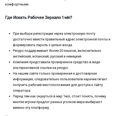
комфортными.
Где Искать Рабочее Зеркало 1win?
При выборе регистрации через электронную почту
достаточно ввести правильный адрес электронной почты и
формировать пароль с целью входа.
Ресурс поддерживает более 20 языков, включительно
английский, испанский, русский и немецкий.
Компания представила проверенное средство в виде
альтернативной ссылки на ресурс.
На нашем сайте только проверенная и достоверная
информация, следовательно пользователи наречие гигант
получить рабочий местоположение для доступа к сайту
оператора.
Перед тем как окунуться в мир 1win, стоит понять, почему
многие игроки предлог разных уголков мира выбирают
именно эту платформу.