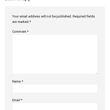
Your email address will not be published.
Required fields
are marked
*
Comment
*
Name
*
Email
*