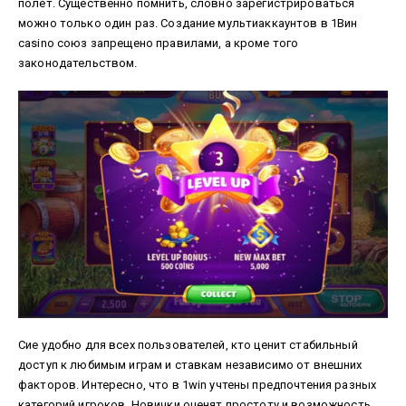
полет. Существенно помнить, словно зарегистрироваться
можно только один раз. Создание мультиаккаунтов в 1Вин
casino союз запрещено правилами, а кроме того
законодательством.
Сие удобно для всех пользователей, кто ценит стабильный
доступ к любимым играм и ставкам независимо от внешних
факторов. Интересно, что в 1win учтены предпочтения разных
категорий игроков. Новички оценят простоту и возможность