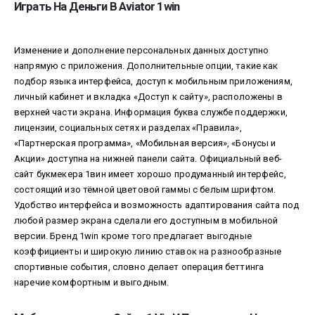
Играть На Деньги В Aviator 1win
Изменение и дополнение персональных данных доступно
напрямую с приложения. Дополнительные опции, такие как
подбор языка интерфейса, доступ к мобильным приложениям,
личный кабинет и вкладка «Доступ к сайту», расположены в
верхней части экрана. Информация буква службе поддержки,
лицензии, социальных сетях и разделах «Правила»,
«Партнерская программа», «Мобильная версия», «Бонусы и
Акции» доступна на нижней панели сайта. Официальный веб-
сайт букмекера 1вин имеет хорошо продуманный интерфейс,
состоящий изо тёмной цветовой гаммы с белым шрифтом.
Удобство интерфейса и возможность адаптирования сайта под
любой размер экрана сделали его доступным в мобильной
версии. Бренд 1win кроме того предлагает выгодные
коэффициенты и широкую линию ставок на разнообразные
спортивные события, словно делает операция беттинга
наречие комфортным и выгодным.