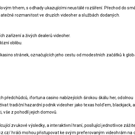
rdovým trhem, s odhady ukazujícími neustálé rozšíření. Přechod do smě
dodatečně rozmanitost ve druzích videoher a službách dodaných.
h zařízení a živých dealerů videoher.
ózní oblibu.
kasino stránek, označujících jeho cestu od modestních začátků k glo
ných předchůdců,
ifortuna casino
nabízejících širokou škálu her, odolnou
vat tradiční hazardní podnik videoher jako texas hold’em, blackjack, a 
, vše z pohodlí jejich domovů.
jící zvukové výsledky, a interaktivní hraní, posílující jednotlivce zážite
cz.cz/
hráči mohou přistupovat ke svým preferovaným videohrám na c