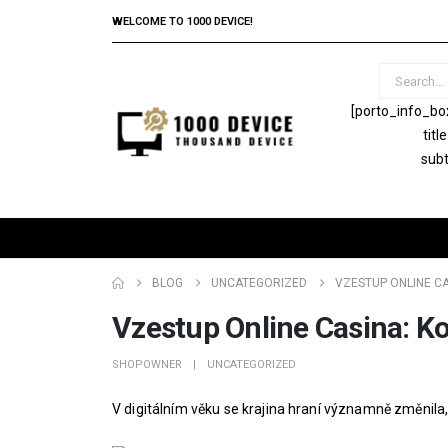
WELCOME TO 1000 DEVICE!
[porto_info_bo
tit
subt
BLOG
UNCATEGORIZED
VZESTUP ONLINE CA
Vzestup Online Casina: K
SHOPOWNER
UNCATEGORIZED
V digitálním věku se krajina hraní významně změnila,