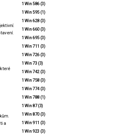
1 Win 586
(3)
1 Win 595
(1)
1 Win 628
(3)
ektivní.
1 Win 660
(3)
stavení.
1 Win 695
(3)
1 Win 711
(3)
1 Win 726
(3)
1 Win 73
(3)
ěkteré
1 Win 742
(3)
1 Win 758
(3)
1 Win 774
(3)
1 Win 788
(1)
1 Win 87
(3)
1 Win 870
(3)
ikům.
1 Win 911
(3)
ti a
1 Win 923
(3)