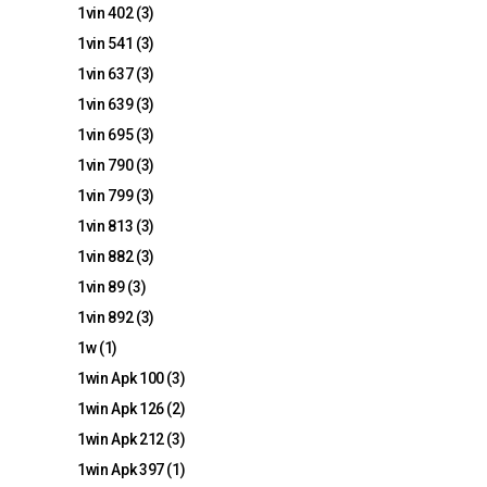
1vin 402
(3)
1vin 541
(3)
1vin 637
(3)
1vin 639
(3)
1vin 695
(3)
1vin 790
(3)
1vin 799
(3)
1vin 813
(3)
1vin 882
(3)
1vin 89
(3)
1vin 892
(3)
1w
(1)
1win Apk 100
(3)
1win Apk 126
(2)
1win Apk 212
(3)
1win Apk 397
(1)