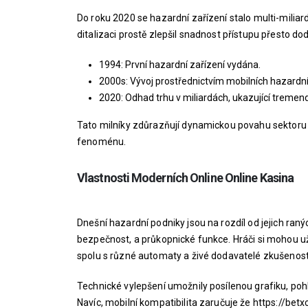
Do roku 2020 se hazardní zařízení stalo multi-milia
ditalizaci prostě zlepšil snadnost přístupu přesto 
1994: První hazardní zařízení vydána.
2000s: Vývoj prostřednictvím mobilních hazardníc
2020: Odhad trhu v miliardách, ukazující tremend
Tato milníky zdůrazňují dynamickou povahu sektoru 
fenoménu.
Vlastnosti Moderních Online Online Kasina
Dnešní hazardní podniky jsou na rozdíl od jejich ra
bezpečnost, a průkopnické funkce. Hráči si mohou uží
spolu s různé automaty a živé dodavatelé zkušenosti
Technické vylepšení umožnily posílenou grafiku, pohlcu
Navíc, mobilní kompatibilita zaručuje že
https://betx