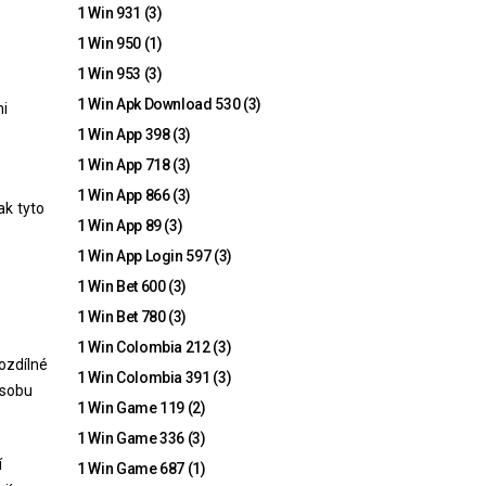
1 Win 931
(3)
1 Win 950
(1)
1 Win 953
(3)
1 Win Apk Download 530
(3)
mi
1 Win App 398
(3)
1 Win App 718
(3)
1 Win App 866
(3)
ak tyto
1 Win App 89
(3)
1 Win App Login 597
(3)
1 Win Bet 600
(3)
1 Win Bet 780
(3)
1 Win Colombia 212
(3)
rozdílné
1 Win Colombia 391
(3)
osobu
1 Win Game 119
(2)
1 Win Game 336
(3)
í
1 Win Game 687
(1)