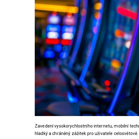
Zavedení vysokorychlostního internetu, mobilní tech
hladký a chráněný zážitek pro uživatele celosvětově.