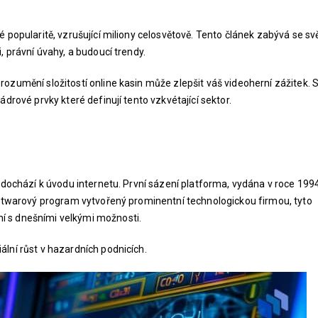
é popularitě, vzrušující miliony celosvětově. Tento článek zabývá se s
, právní úvahy, a budoucí trendy.
ozumění složitostí online kasin může zlepšit váš videoherní zážitek. 
ádrové prvky které definují tento vzkvétající sektor.
y dochází k úvodu internetu. První sázení platforma, vydána v roce 199
softwarový program vytvořený prominentní technologickou firmou, tyto
í s dnešními velkými možnosti.
lní růst v hazardních podnicích.