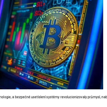
nologie, a bezpečné usetíslení systémy revolucionizovaly průmysl, nab