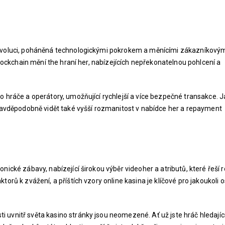
 evoluci, poháněná technologickými pokrokem a měnícími zákazníkový
 blockchain mění the hraní her, nabízejících nepřekonatelnou pohlcení a
o hráče a operátory, umožňující rychlejší a více bezpečné transakce. J
 pravděpodobně vidět také vyšší rozmanitost v nabídce her a repayment
nické zábavy, nabízející širokou výběr videoher a atributů, které řeší 
torů k zvážení, a příštích vzory online kasina je klíčové pro jakoukoli 
 uvnitř světa kasino stránky jsou neomezené. Ať už jste hráč hledajíc