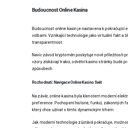
Budoucnost Online Kasina
Budoucnost online kasin je nastavena k pokračující
volbami. Vznikající technologie jako virtuální fakt a
transparentnost.
Navíc závod kryptoměn poskytuje nové příležitosti pr
vzory získávají trakci, odvětví kasino stránky bude
způsobech.
Rozhodnutí: Navigace Online Kasino Svět
Na závěr, online kasina byla klenotem moderní elektro
preference. Pochopení historie, funkcí, zákonných fak
který chce užívat s tímto dynamickým trhem.
Jak moderní technologie zůstává pokračuje, možnosti