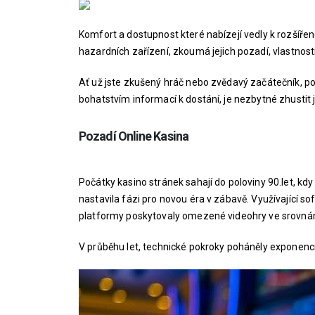
Komfort a dostupnost které nabízejí vedly k rozšířen
hazardních zařízení, zkoumá jejich pozadí, vlastnosti
Ať už jste zkušený hráč nebo zvědavý začátečník, por
bohatstvím informací k dostání, je nezbytné zhustit j
Pozadí Online Kasina
Počátky kasino stránek sahají do poloviny 90.let, kd
nastavila fázi pro novou éra v zábavě. Využívající 
platformy poskytovaly omezené videohry ve srovnán
V průběhu let, technické pokroky poháněly exponenciá