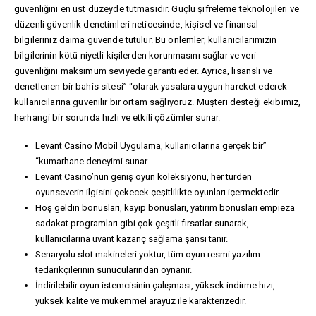
güvenliğini en üst düzeyde tutmasıdır. Güçlü şifreleme teknolojileri ve
düzenli güvenlik denetimleri neticesinde, kişisel ve finansal
bilgileriniz daima güvende tutulur. Bu önlemler, kullanıcılarımızın
bilgilerinin kötü niyetli kişilerden korunmasını sağlar ve veri
güvenliğini maksimum seviyede garanti eder. Ayrıca, lisanslı ve
denetlenen bir bahis sitesi” “olarak yasalara uygun hareket ederek
kullanıcılarına güvenilir bir ortam sağlıyoruz. Müşteri desteği ekibimiz,
herhangi bir sorunda hızlı ve etkili çözümler sunar.
Levant Casino Mobil Uygulama, kullanıcılarına gerçek bir”
“kumarhane deneyimi sunar.
Levant Casino’nun geniş oyun koleksiyonu, her türden
oyunseverin ilgisini çekecek çeşitlilikte oyunları içermektedir.
Hoş geldin bonusları, kayıp bonusları, yatırım bonusları empieza
sadakat programları gibi çok çeşitli fırsatlar sunarak,
kullanıcılarına uvant kazanç sağlama şansı tanır.
Senaryolu slot makineleri yoktur, tüm oyun resmi yazılım
tedarikçilerinin sunucularından oynanır.
İndirilebilir oyun istemcisinin çalışması, yüksek indirme hızı,
yüksek kalite ve mükemmel arayüz ile karakterizedir.