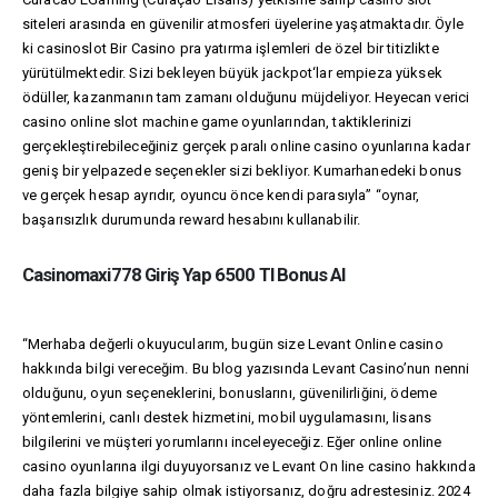
siteleri arasında en güvenilir atmosferi üyelerine yaşatmaktadır. Öyle
ki casinoslot Bir Casino pra yatırma işlemleri de özel bir titizlikte
yürütülmektedir. Sizi bekleyen büyük jackpot‘lar empieza yüksek
ödüller, kazanmanın tam zamanı olduğunu müjdeliyor. Heyecan verici
casino online slot machine game oyunlarından, taktiklerinizi
gerçekleştirebileceğiniz gerçek paralı online casino oyunlarına kadar
geniş bir yelpazede seçenekler sizi bekliyor. Kumarhanedeki bonus
ve gerçek hesap ayrıdır, oyuncu önce kendi parasıyla” “oynar,
başarısızlık durumunda reward hesabını kullanabilir.
Casinomaxi778 Giriş Yap 6500 Tl Bonus Al
“Merhaba değerli okuyucularım, bugün size Levant Online casino
hakkında bilgi vereceğim. Bu blog yazısında Levant Casino’nun nenni
olduğunu, oyun seçeneklerini, bonuslarını, güvenilirliğini, ödeme
yöntemlerini, canlı destek hizmetini, mobil uygulamasını, lisans
bilgilerini ve müşteri yorumlarını inceleyeceğiz. Eğer online online
casino oyunlarına ilgi duyuyorsanız ve Levant On line casino hakkında
daha fazla bilgiye sahip olmak istiyorsanız, doğru adrestesiniz. 2024