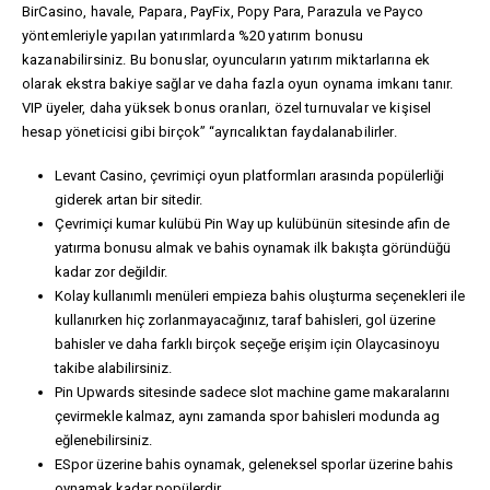
BirCasino, havale, Papara, PayFix, Popy Para, Parazula ve Payco
yöntemleriyle yapılan yatırımlarda %20 yatırım bonusu
kazanabilirsiniz. Bu bonuslar, oyuncuların yatırım miktarlarına ek
olarak ekstra bakiye sağlar ve daha fazla oyun oynama imkanı tanır.
VIP üyeler, daha yüksek bonus oranları, özel turnuvalar ve kişisel
hesap yöneticisi gibi birçok” “ayrıcalıktan faydalanabilirler.
Levant Casino, çevrimiçi oyun platformları arasında popülerliği
giderek artan bir sitedir.
Çevrimiçi kumar kulübü Pin Way up kulübünün sitesinde afin de
yatırma bonusu almak ve bahis oynamak ilk bakışta göründüğü
kadar zor değildir.
Kolay kullanımlı menüleri empieza bahis oluşturma seçenekleri ile
kullanırken hiç zorlanmayacağınız, taraf bahisleri, gol üzerine
bahisler ve daha farklı birçok seçeğe erişim için Olaycasinoyu
takibe alabilirsiniz.
Pin Upwards sitesinde sadece slot machine game makaralarını
çevirmekle kalmaz, aynı zamanda spor bahisleri modunda ag
eğlenebilirsiniz.
ESpor üzerine bahis oynamak, geleneksel sporlar üzerine bahis
oynamak kadar popülerdir.