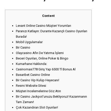
Content
Levant Online Casino Müşteri Yorumları
Paranızı Katlayın: Durante Kazançlı Casino Oyunları
Burada!
Mobil Uygulamalar
Bir Casino
Olaycasino Afin De Yatırma İşlemi
Beceri Oyunları, Online Poker & Bingo
Kumarhane Hakkında:
Casinomaxi778 Giriş Yap 6500 Tl Bonus Al
Basaribet Casino Online
Bir Casino Vip Kulüp Heyecanı!
Resmi Website Sitesi
Müşteri Incelemelerine Göz Atın
Bir Casino Jackpot’unuzu Bekliyoruz! Kazanmanın
Tam Zamanı!
Çok Kazandıran Slot Oyunları!