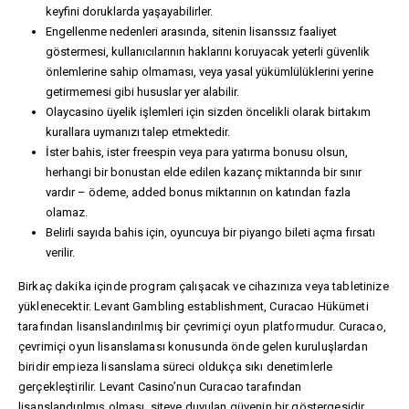
keyfini doruklarda yaşayabilirler.
Engellenme nedenleri arasında, sitenin lisanssız faaliyet
göstermesi, kullanıcılarının haklarını koruyacak yeterli güvenlik
önlemlerine sahip olmaması, veya yasal yükümlülüklerini yerine
getirmemesi gibi hususlar yer alabilir.
Olaycasino üyelik işlemleri için sizden öncelikli olarak birtakım
kurallara uymanızı talep etmektedir.
İster bahis, ister freespin veya para yatırma bonusu olsun,
herhangi bir bonustan elde edilen kazanç miktarında bir sınır
vardır – ödeme, added bonus miktarının on katından fazla
olamaz.
Belirli sayıda bahis için, oyuncuya bir piyango bileti açma fırsatı
verilir.
Birkaç dakika içinde program çalışacak ve cihazınıza veya tabletinize
yüklenecektir. Levant Gambling establishment, Curacao Hükümeti
tarafından lisanslandırılmış bir çevrimiçi oyun platformudur. Curacao,
çevrimiçi oyun lisanslaması konusunda önde gelen kuruluşlardan
biridir empieza lisanslama süreci oldukça sıkı denetimlerle
gerçekleştirilir. Levant Casino’nun Curacao tarafından
lisanslandırılmış olması, siteye duyulan güvenin bir göstergesidir.