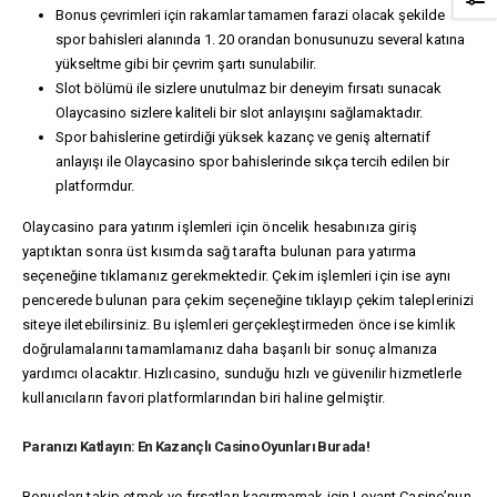
Bonus çevrimleri için rakamlar tamamen farazi olacak şekilde
spor bahisleri alanında 1. 20 orandan bonusunuzu several katına
yükseltme gibi bir çevrim şartı sunulabilir.
Slot bölümü ile sizlere unutulmaz bir deneyim fırsatı sunacak
Olaycasino sizlere kaliteli bir slot anlayışını sağlamaktadır.
Spor bahislerine getirdiği yüksek kazanç ve geniş alternatif
anlayışı ile Olaycasino spor bahislerinde sıkça tercih edilen bir
platformdur.
Olaycasino para yatırım işlemleri için öncelik hesabınıza giriş
yaptıktan sonra üst kısımda sağ tarafta bulunan para yatırma
seçeneğine tıklamanız gerekmektedir. Çekim işlemleri için ise aynı
pencerede bulunan para çekim seçeneğine tıklayıp çekim taleplerinizi
siteye iletebilirsiniz. Bu işlemleri gerçekleştirmeden önce ise kimlik
doğrulamalarını tamamlamanız daha başarılı bir sonuç almanıza
yardımcı olacaktır. Hızlıcasino, sunduğu hızlı ve güvenilir hizmetlerle
kullanıcıların favori platformlarından biri haline gelmiştir.
Paranızı Katlayın: En Kazançlı Casino Oyunları Burada!
Bonusları takip etmek ve fırsatları kaçırmamak için Levant Casino’nun