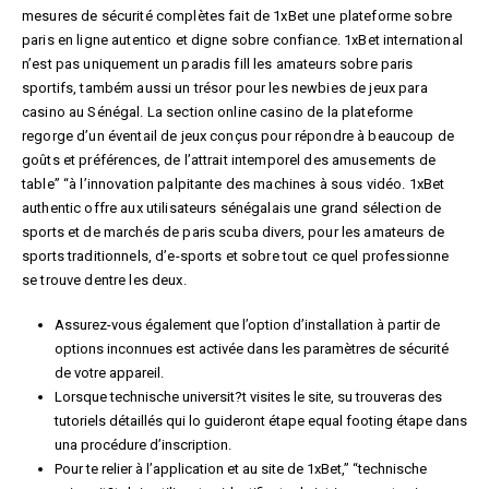
mesures de sécurité complètes fait de 1xBet une plateforme sobre
paris en ligne autentico et digne sobre confiance. 1xBet international
n’est pas uniquement un paradis fill les amateurs sobre paris
sportifs, também aussi un trésor pour les newbies de jeux para
casino au Sénégal. La section online casino de la plateforme
regorge d’un éventail de jeux conçus pour répondre à beaucoup de
goûts et préférences, de l’attrait intemporel des amusements de
table” “à l’innovation palpitante des machines à sous vidéo. 1xBet
authentic offre aux utilisateurs sénégalais une grand sélection de
sports et de marchés de paris scuba divers, pour les amateurs de
sports traditionnels, d’e-sports et sobre tout ce quel professionne
se trouve dentre les deux.
Assurez-vous également que l’option d’installation à partir de
options inconnues est activée dans les paramètres de sécurité
de votre appareil.
Lorsque technische universit?t visites le site, su trouveras des
tutoriels détaillés qui lo guideront étape equal footing étape dans
una procédure d’inscription.
Pour te relier à l’application et au site de 1xBet,” “technische