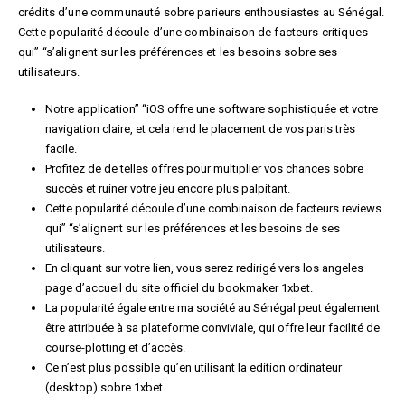
crédits d’une communauté sobre parieurs enthousiastes au Sénégal.
Cette popularité découle d’une combinaison de facteurs critiques
qui” “s’alignent sur les préférences et les besoins sobre ses
utilisateurs.
Notre application” “iOS offre une software sophistiquée et votre
navigation claire, et cela rend le placement de vos paris très
facile.
Profitez de de telles offres pour multiplier vos chances sobre
succès et ruiner votre jeu encore plus palpitant.
Cette popularité découle d’une combinaison de facteurs reviews
qui” “s’alignent sur les préférences et les besoins de ses
utilisateurs.
En cliquant sur votre lien, vous serez redirigé vers los angeles
page d’accueil du site officiel du bookmaker 1xbet.
La popularité égale entre ma société au Sénégal peut également
être attribuée à sa plateforme conviviale, qui offre leur facilité de
course-plotting et d’accès.
Ce n’est plus possible qu’en utilisant la edition ordinateur
(desktop) sobre 1xbet.