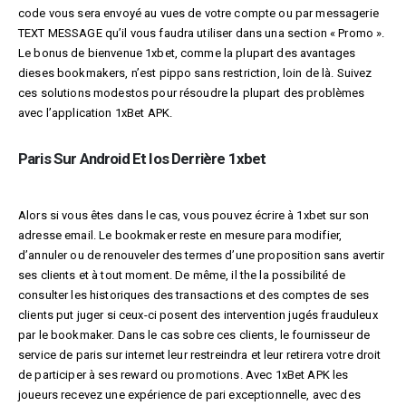
code vous sera envoyé au vues de votre compte ou par messagerie
TEXT MESSAGE qu’il vous faudra utiliser dans una section « Promo ».
Le bonus de bienvenue 1xbet, comme la plupart des avantages
dieses bookmakers, n’est pippo sans restriction, loin de là. Suivez
ces solutions modestos pour résoudre la plupart des problèmes
avec l’application 1xBet APK.
Paris Sur Android Et Ios Derrière 1xbet
Alors si vous êtes dans le cas, vous pouvez écrire à 1xbet sur son
adresse email. Le bookmaker reste en mesure para modifier,
d’annuler ou de renouveler des termes d’une proposition sans avertir
ses clients et à tout moment. De même, il the la possibilité de
consulter les historiques des transactions et des comptes de ses
clients put juger si ceux-ci posent des intervention jugés frauduleux
par le bookmaker. Dans le cas sobre ces clients, le fournisseur de
service de paris sur internet leur restreindra et leur retirera votre droit
de participer à ses reward ou promotions. Avec 1xBet APK les
joueurs recevez une expérience de pari exceptionnelle, avec des