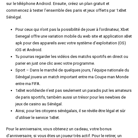
sur le téléphone Android. Ensuite, créez un plan gratuit et
commencez à tester l’ensemble des paris et jeux offerts par 1xBet
Sénégal.
Pour ceux qui n’ont pas la possibilité de jouer à l’ordinateur, Xbet
Senegal offre une variation mobile du web site et application xBet
apk pour des appareils avec votre système d’exploitation (OS)
iOS et Android.
Tu pourras regarder les vidéos des matchs sportifs en direct ou
parier en just one clic avec votre programme.
Sport – Dans le marché de quelques jours, l’équipe nationale du
Sénégal jouera un match important entre ma Coupe man Monde
entre ma FIFA.
1xBet worldwide n’est pas seulement un paradis put les amateurs
de paris sportifs, também aussi un trésor pour les newbies de
jeux de casino au Sénégal.
Ainsi, pour les citoyens sénégalais, il se révèle être légal et sûr
d’utiliser le service 1xBet.
Pour le anniversaire, vous obtenez un cadeau, votre bonus
d’anniversaire, si vous êtes un joueur très actif. Pour le retirer, un