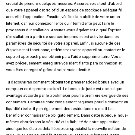
crucial de prendre quelques mesures. Assurez-vous tout d’abord
que votre appareil get rid of d’un espace de stockage adéquat fill
accueillir l’application. Ensuite, vérifiez la stabilité de votre union
Internet, car leur connexion lente ou intermittente peut faire le
processus d’installation. Assurez-vous également o qual l’option
d’installation à partir de sources inconnues est activée dans les
paramètres de sécurité de votre appareil. Enfin, si aucune de ces
étapes nenni fonctionne, redémarrez votre appareil ou contactez le
support approach pour obtenir para l’aide supplémentaire. Vous
avez précieusement enregistré vos identifiants para connexion et
vous êtes enregistré grâce à votre vraie identité.
Tu découvriras comment obtenir ton premier added bonus avec un
computer code promo exclusif. Le bonus de juste est donc algun
avantage accordé par le bookmaker pour la première exergue de ses
consumers. Certaines conditions seront requises pour le convertir en
liquidité réel et il y an également des restrictions do not il faut
bénéficier connaissance obligatoirement. Dans cette rubrique, nous-
mêmes aborderons la sécurité et la fiabilité de notre application,
ainsi que les étapes détaillées pour specialist la nouvelle edition de