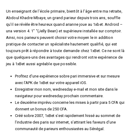
Un enseignant de l’école primaire, bientôt à l’âge entre ma retraite,
Abdoul Khadre Mbaye, un grand parieur depuis trois ans, souffle
qu’il se révèle être heureux quand arianne joue au 1xbet. Android –
una version 4. 1″ “(Jelly Bean) et supérieure installée sur comptoir.
Ainsi, nos parieurs peuvent choisir votre moyen le in addition
pratique de contacter un spécialiste hautement qualifié, qui est
toujours prêt à répondre à toute demande chez 1xBet. Ce ne sont là
que quelques-uns des avantages qui rendront votre expérience de
jeu à 1xBet aussi agréable que possible.
Profitez d’une expérience sobre pari immersive et sur mesure
avec l’APK de 1xBet sur votre appareil iOS.
Enregistrer mon nom, wednesday e-mail et mon site dans le
navigateur pour wednesday prochain commentaire.
Le deuxième imprévu concerne les mises à partir para 5 CFA qui
donnent un bonus de 250 CFA.
Créé sobre 2007, 1xBet s’est rapidement hissé au sommet de
l’industrie des paris sur internet, s’attirant les faveurs d’une
communauté de parieurs enthousiastes au Sénégal.