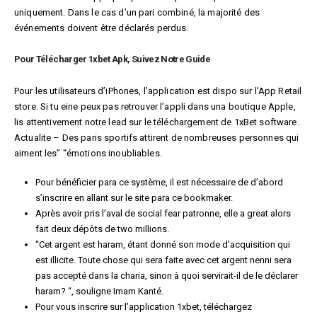
uniquement. Dans le cas d’un pari combiné, la majorité des
événements doivent être déclarés perdus.
Pour Télécharger 1xbet Apk, Suivez Notre Guide
Pour les utilisateurs d’iPhones, l’application est dispo sur l’App Retail
store. Si tu eine peux pas retrouver l’appli dans una boutique Apple,
lis attentivement notre lead sur le téléchargement de 1xBet software.
Actualite – Des paris sportifs attirent de nombreuses personnes qui
aiment les” “émotions inoubliables.
Pour bénéficier para ce système, il est nécessaire de d’abord
s’inscrire en allant sur le site para ce bookmaker.
Après avoir pris l’aval de social fear patronne, elle a great alors
fait deux dépôts de two millions.
“Cet argent est haram, étant donné son mode d’acquisition qui
est illicite. Toute chose qui sera faite avec cet argent nenni sera
pas accepté dans la charia, sinon à quoi servirait-il de le déclarer
haram? “, souligne Imam Kanté.
Pour vous inscrire sur l’application 1xbet, téléchargez