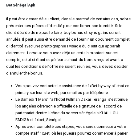
Bet Sénégal Apk
Il peut être demandé au client, dans le marché de certains cas, sobre
présenter ses pièces d’identité pour confirmer son identité. Si le
client décide de ne pas le faire, boy bonus et syns gains seront
annulés. Il peut aussi être demandé de fournir un document complet
d’identité avec une photographie i visage du client qui apparaît
clairement. Lorsque vous avez déjà un certain montant sur cet
compte, celui-ci étant supérieur au haut du bonus reçu et avant o
qual les conditions de l’offre ne soient réunies, vous devez décider
d’annuler the bonus.
Vous pouvez contacter le assistance de 1xBet by way of chat en
primary sur leur site web, par email ou par téléphone.
Le Samedi 1 Mars” “à l’hôtel Pullman Dakar Teranga s’est tenue,
los angeles cérémonie officielle de signature de l’accord de
partenariat dentre l’icône du soccer sénégalais KHALILOU
FADIGA et 1xbet_Sénégal.
Après avoir complété ces étapes, vous serez connecté à votre
compte staff 1xBet, où les joueurs pourrez commencer à parier