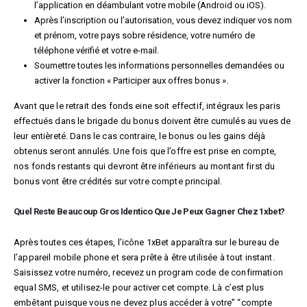
l’application en déambulant votre mobile (Android ou iOS).
Après l’inscription ou l’autorisation, vous devez indiquer vos nom
et prénom, votre pays sobre résidence, votre numéro de
téléphone vérifié et votre e-mail.
Soumettre toutes les informations personnelles demandées ou
activer la fonction « Participer aux offres bonus ».
Avant que le retrait des fonds eine soit effectif, intégraux les paris
effectués dans le brigade du bonus doivent être cumulés au vues de
leur entièreté. Dans le cas contraire, le bonus ou les gains déjà
obtenus seront annulés. Une fois que l’offre est prise en compte,
nos fonds restants qui devront être inférieurs au montant first du
bonus vont être crédités sur votre compte principal.
Quel Reste Beaucoup Gros Identico Que Je Peux Gagner Chez 1xbet?
Après toutes ces étapes, l’icône 1xBet apparaîtra sur le bureau de
l’appareil mobile phone et sera prête à être utilisée à tout instant.
Saisissez votre numéro, recevez un program code de confirmation
equal SMS, et utilisez-le pour activer cet compte. Là c’est plus
embêtant puisque vous ne devez plus accéder à votre” “compte