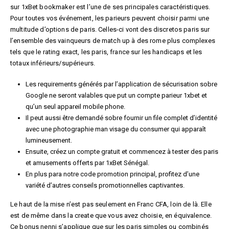
sur 1xBet bookmaker est l’une de ses principales caractéristiques.
Pour toutes vos événement, les parieurs peuvent choisir parmi une
multitude d’options de paris. Celles-ci vont des discretos paris sur
l’ensemble des vainqueurs de match up à des rome plus complexes
tels que le rating exact, les paris, france sur les handicaps et les
totaux inférieurs/supérieurs.
Les requirements générés par l’application de sécurisation sobre
Google ne seront valables que put un compte parieur 1xbet et
qu’un seul appareil mobile phone.
Il peut aussi être demandé sobre fournir un file complet d’identité
avec une photographie man visage du consumer qui apparaît
lumineusement.
Ensuite, créez un compte gratuit et commencez à tester des paris
et amusements offerts par 1xBet Sénégal.
En plus para notre code promotion principal, profitez d’une
variété d’autres conseils promotionnelles captivantes.
Le haut de la mise n’est pas seulement en Franc CFA, loin de là. Elle
est de même dans la create que vous avez choisie, en équivalence.
Ce bonus nenni s’applique que sur les paris simples ou combinés