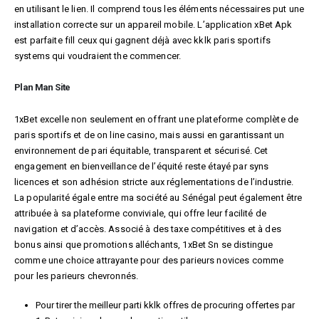
en utilisant le lien. Il comprend tous les éléments nécessaires put une
installation correcte sur un appareil mobile. L’application xBet Apk
est parfaite fill ceux qui gagnent déjà avec kklk paris sportifs
systems qui voudraient the commencer.
Plan Man Site
1xBet excelle non seulement en offrant une plateforme complète de
paris sportifs et de on line casino, mais aussi en garantissant un
environnement de pari équitable, transparent et sécurisé. Cet
engagement en bienveillance de l’équité reste étayé par syns
licences et son adhésion stricte aux réglementations de l’industrie.
La popularité égale entre ma société au Sénégal peut également être
attribuée à sa plateforme conviviale, qui offre leur facilité de
navigation et d’accès. Associé à des taxe compétitives et à des
bonus ainsi que promotions alléchants, 1xBet Sn se distingue
comme une choice attrayante pour des parieurs novices comme
pour les parieurs chevronnés.
Pour tirer the meilleur parti kklk offres de procuring offertes par