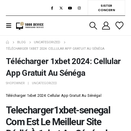
SISTER
CONCERN
BLOG
UNCATEGORIZED
TÉLÉCHARGER 1XBET 2024: CELLULAR APP GRATUIT AU SÉNÉGA
Télécharger 1xbet 2024: Cellular
App Gratuit Au Sénéga
SHOPOWNER
UNCATEGORIZED
Télécharger 1xbet 2024: Cellular App Gratuit Au Sénégal
Telecharger1xbet-senegal
Com Est Le Meilleur Site