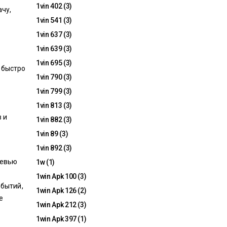
1vin 402
(3)
ачу,
1vin 541
(3)
1vin 637
(3)
1vin 639
(3)
1vin 695
(3)
 быстро
1vin 790
(3)
1vin 799
(3)
1vin 813
(3)
 и
1vin 882
(3)
1vin 89
(3)
1vin 892
(3)
ревью
1w
(1)
1win Apk 100
(3)
обытий,
1win Apk 126
(2)
е
1win Apk 212
(3)
1win Apk 397
(1)