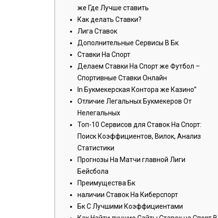
же Где Лучше ставить
Как делать Ставки?
Лига Ставок
Дополнительные Сервисы В Бк
Ставки На Спорт
Делаем Ставки На Спорт же Футбол –
Спортивные Ставки Онлайн
In Букмекерская Контора же Казино”
Отличие Легальных Букмекеров От
Нелегальных
Топ-10 Сервисов для Ставок На Спорт:
Поиск Коэффициентов, Вилок, Анализ
Статистики
Прогнозы На Матчи главной Лиги
Бейсбола
Преимущества Бк
наличии Ставок На Киберспорт
Бк С Лучшими Коэффициентами