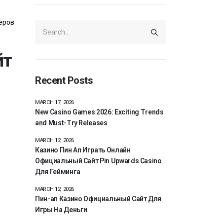
еров
йт
Recent Posts
MARCH 17, 2026
New Casino Games 2026: Exciting Trends
and Must-Try Releases
MARCH 12, 2026
Казино Пин Ап Играть Онлайн
Официальный Сайт Pin Upwards Casino
Для Гейминга
MARCH 12, 2026
Пин-ап Казино Официальный Сайт Для
Игры На Деньги