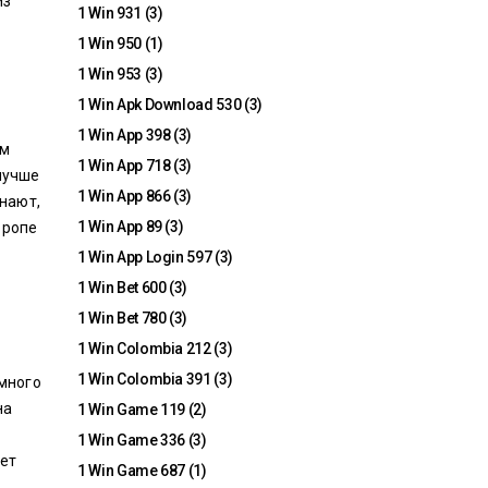
из
1 Win 931
(3)
1 Win 950
(1)
1 Win 953
(3)
1 Win Apk Download 530
(3)
1 Win App 398
(3)
им
1 Win App 718
(3)
лучше
1 Win App 866
(3)
знают,
1 Win App 89
(3)
вропе
1 Win App Login 597
(3)
1 Win Bet 600
(3)
1 Win Bet 780
(3)
1 Win Colombia 212
(3)
1 Win Colombia 391
(3)
 много
на
1 Win Game 119
(2)
1 Win Game 336
(3)
ает
1 Win Game 687
(1)