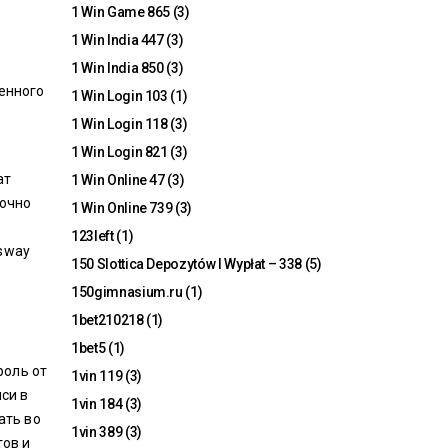
1 Win Game 865
(3)
1 Win India 447
(3)
1 Win India 850
(3)
енного
1 Win Login 103
(1)
1 Win Login 118
(3)
1 Win Login 821
(3)
ат
1 Win Online 47
(3)
точно
1 Win Online 739
(3)
123left
(1)
sway
150 Slottica Depozytów I Wypłat – 338
(5)
150gimnasium.ru
(1)
1bet210218
(1)
1bet5
(1)
роль от
1vin 119
(3)
си в
1vin 184
(3)
ать во
1vin 389
(3)
тов и