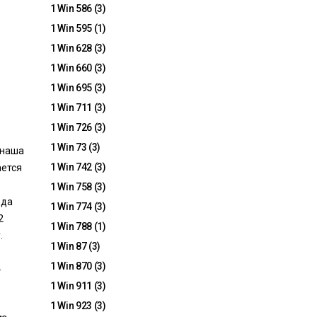
1 Win 586
(3)
1 Win 595
(1)
1 Win 628
(3)
1 Win 660
(3)
1 Win 695
(3)
1 Win 711
(3)
1 Win 726
(3)
1 Win 73
(3)
 наша
1 Win 742
(3)
ается
1 Win 758
(3)
ода
1 Win 774
(3)
2
1 Win 788
(1)
.
1 Win 87
(3)
1 Win 870
(3)
.
1 Win 911
(3)
1 Win 923
(3)