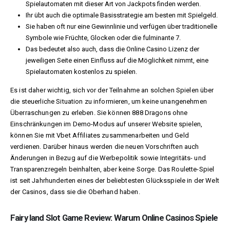
Spielautomaten mit dieser Art von Jackpots finden werden.
Ihr übt auch die optimale Basisstrategie am besten mit Spielgeld.
Sie haben oft nur eine Gewinnlinie und verfügen über traditionelle
Symbole wie Früchte, Glocken oder die fulminante 7.
Das bedeutet also auch, dass die Online Casino Lizenz der
jeweiligen Seite einen Einfluss auf die Möglichkeit nimmt, eine
Spielautomaten kostenlos zu spielen.
Es ist daher wichtig, sich vor der Teilnahme an solchen Spielen über
die steuerliche Situation zu informieren, um keine unangenehmen
Überraschungen zu erleben. Sie können 888 Dragons ohne
Einschränkungen im Demo-Modus auf unserer Website spielen,
können Sie mit Vbet Affiliates zusammenarbeiten und Geld
verdienen. Darüber hinaus werden die neuen Vorschriften auch
Änderungen in Bezug auf die Werbepolitik sowie Integritäts- und
Transparenzregeln beinhalten, aber keine Sorge. Das Roulette-Spiel
ist seit Jahrhunderten eines der beliebtesten Glücksspiele in der Welt
der Casinos, dass sie die Oberhand haben.
Fairy land Slot Game Review: Warum Online Casinos Spiele