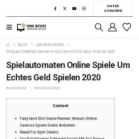
SISTER
CONCERN
BLOG
UNCATEGORIZED
SPIELAUTOMATEN ONLINE SPIELE UM ECHTES GELD SPIELEN 2020
Spielautomaten Online Spiele Um
Echtes Geld Spielen 2020
SHOPOWNER
UNCATEGORIZED
Content
Fairy land Slot Game Review: Warum Online
Casinos Spiele Gratis Anbieten
Need For Spin Casino
Die Beliebtesten Echtgeld Spiele Mit Top Bonus