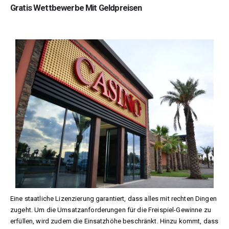
Gratis Wettbewerbe Mit Geldpreisen
Eine staatliche Lizenzierung garantiert, dass alles mit rechten Dingen
zugeht. Um die Umsatzanforderungen für die Freispiel-Gewinne zu
erfüllen, wird zudem die Einsatzhöhe beschränkt. Hinzu kommt, dass