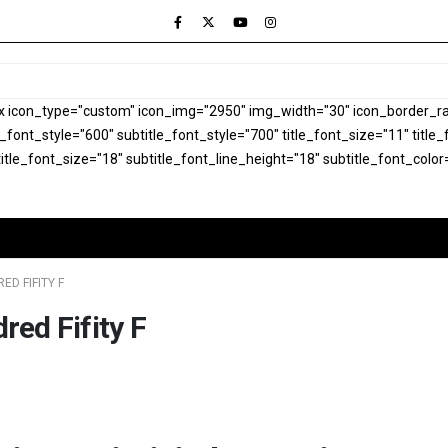
x icon_type="custom" icon_img="2950" img_width="30" icon_border_rad
le_font_style="600" subtitle_font_style="700" title_font_size="11" titl
itle_font_size="18" subtitle_font_line_height="18" subtitle_font_color
D FIFITY F
ed Fifity F