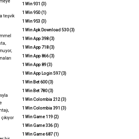
özmeye
1 Win 931
(3)
1 Win 950
(1)
a teşvik
1 Win 953
(3)
1 Win Apk Download 530
(3)
kemmel
1 Win App 398
(3)
sta,
1 Win App 718
(3)
unuyor,
1 Win App 866
(3)
maları
1 Win App 89
(3)
1 Win App Login 597
(3)
1 Win Bet 600
(3)
1 Win Bet 780
(3)
mıyla
1 Win Colombia 212
(3)
e
1 Win Colombia 391
(3)
tajı,
1 Win Game 119
(2)
 çıkıyor
1 Win Game 336
(3)
1 Win Game 687
(1)
er bir