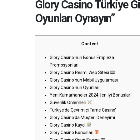
Glory Casino Türkiye Gi
Oyunları Oynayın”
Content
Glory Casino’nun Bonus Empieza
Promosyonları
Glory Casino Resmi Web Sitesi
Glory Casino’nun Mobil Uygulaması
Glory Casino’nun Oyunları
Yeni Kumarhaneler 2024: [en İyi Bonuslar]
Güvenlik Önlemleri
Türkiye’de Çevrimiçi Fame Casino”
Glory Casino’da Müşteri Deneyimi
Glory Casino Kaydı
Glory Casino Bonusları