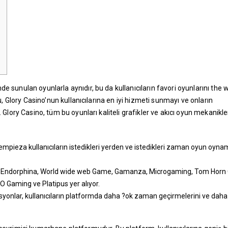
sunulan oyunlarla aynıdır, bu da kullanıcıların favori oyunlarını th
, Glory Casino’nun kullanıcılarına en iyi hizmeti sunmayı ve onların
lory Casino, tüm bu oyunları kaliteli grafikler ve akıcı oyun mekanikler
empieza kullanıcıların istedikleri yerden ve istedikleri zaman oyun oynam
g, Endorphina, World wide web Game, Gamanza, Microgaming, Tom Horn
O Gaming ve Platipus yer alıyor.
onlar, kullanıcıların platformda daha ?ok zaman geçirmelerini ve daha