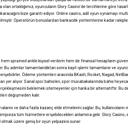
a olan ortaklığımız, oyuncuların Glory Casino’de tercihlerine göre tasa
karacağını bize garanti ediyor. Online casino, adil oyun oynamayı mutl
dilmiştir. Operatörün bonuslardan bankacılık yöntemlerine kadar rakipl
 hem sprained ankle kişisel verilerin hem de finansal hesapların güvenl
r. Bu adımlar tamamlandıktan sonra kayıt işlemi tamamlanır ve oyunc
e erişebilirler. Ödeme yöntemleri arasında BKash, Rocket, Nagad, NetBa
rtları yer alıyor. Sanal spor bahisleri, spor müsabakalarında bahis heyeca
rçekleşmesini beklemek istemeyenler için harika bir alternatiftir. Bu 
leri değişmeden kalır.
alarını ve daha fazla kazanç elde etmelerini sağlar. Bu, kullanıcıların 
pieza tüm hizmetlere erişebilecekleri anlamına gelir. Glory Casino, sl
il olmak üzere geniş bir oyun yelpazesi sunar.