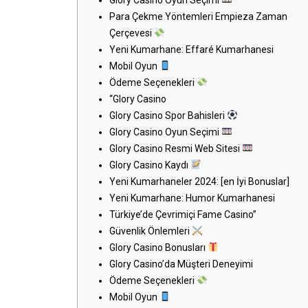
Glory Casino Oyun Seçimi
Para Çekme Yöntemleri Empieza Zaman
Çerçevesi
Yeni Kumarhane: Effaré Kumarhanesi
Mobil Oyun
Ödeme Seçenekleri
“Glory Casino
Glory Casino Spor Bahisleri
Glory Casino Oyun Seçimi
Glory Casino Resmi Web Sitesi
Glory Casino Kaydı
Yeni Kumarhaneler 2024: [en İyi Bonuslar]
Yeni Kumarhane: Humor Kumarhanesi
Türkiye’de Çevrimiçi Fame Casino”
Güvenlik Önlemleri
Glory Casino Bonusları
Glory Casino’da Müşteri Deneyimi
Ödeme Seçenekleri
Mobil Oyun