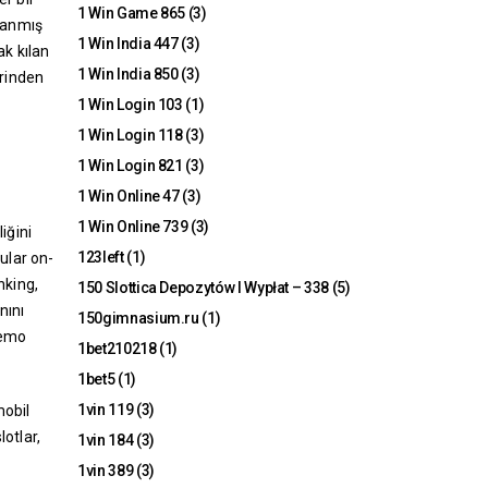
1 Win Game 865
(3)
rlanmış
1 Win India 447
(3)
ak kılan
1 Win India 850
(3)
erinden
1 Win Login 103
(1)
1 Win Login 118
(3)
1 Win Login 821
(3)
1 Win Online 47
(3)
1 Win Online 739
(3)
iğini
123left
(1)
ular on-
nking,
150 Slottica Depozytów I Wypłat – 338
(5)
nını
150gimnasium.ru
(1)
demo
1bet210218
(1)
1bet5
(1)
1vin 119
(3)
mobil
otlar,
1vin 184
(3)
1vin 389
(3)