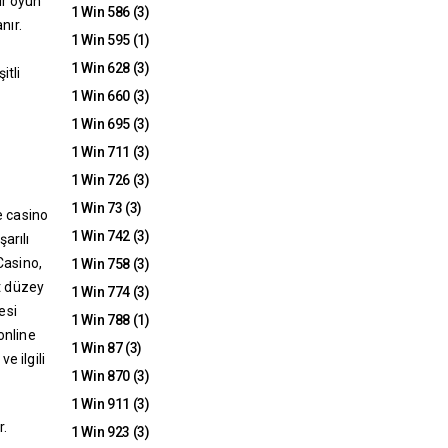
ir oyun
1 Win 586
(3)
nır.
1 Win 595
(1)
1 Win 628
(3)
itli
1 Win 660
(3)
1 Win 695
(3)
1 Win 711
(3)
1 Win 726
(3)
1 Win 73
(3)
e casino
1 Win 742
(3)
arılı
Casino,
1 Win 758
(3)
t düzey
1 Win 774
(3)
esi
1 Win 788
(1)
online
1 Win 87
(3)
 ilgili
1 Win 870
(3)
1 Win 911
(3)
r.
1 Win 923
(3)