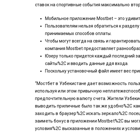
ставок на спортивные события максимально вто
Мобильное приложение Mostbet – это удивите
Пользователям нельзя обратиться к разделу
принимаемых способов оплаты.
Чтобы могут всегда на связь и гарантиров
компания Mostbet предоставляет разнообра
Юзеру только придется каждый последний з
сайты%2C и вводить данные ддя входа.
Поскольку установочный файл имеет вес при
“Мостбет в Узбекистане дает возможность поль
используя или этом привычную неплатежеспособ
предпочтительную валюту счета. Жители Узбекис
выводить приличные было так же удобно%2C как 
заходить в браузер%2C искать зеркало%2C посе
заиметь бонус в приложении Mostbet%2C вы мог
условия%2C высказанные в положениях и услов