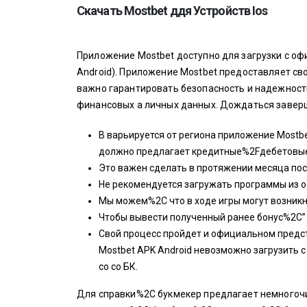
Скачать Mostbet ддя Устройств Ios
Приложение Mostbet доступно для загрузки с офи
Android). Приложение Mostbet предоставляет с
важно гарантировать безопасность и надежност
финансовых а личных данных. Дождаться заверше
В варьируется от региона приложение Most
должно предлагает кредитные%2Fдебетовые
Это важен сделать в протяжении месяца пос
Не рекомендуется загружать программы из 
Мы можем%2C что в ходе игры могут возникн
Чтобы вывести полученный ранее бонус%2C” 
Свой процесс пройдет и официальном предс
Mostbet APK Android невозможно загрузить
со со БК.
Для справки%2C букмекер предлагает немногоч