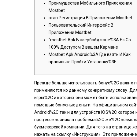
Преимущества Мобильного Приложения
Mostbet
этап Регистрации В Приложении Mostbet
Пользовательский Интерфейс В
Приложении Mostbet
“mostbet Apk В азербайджане%3A Бк Со
100% Доступом В вашем Кармане
Mostbet Apk Android%3A Где взять И Как
правильно Пройти Установку%3F
Прежде больше использовать бонус%2C важно пр
применяются ко данному конкретному слову. Дл
игры%2C и которых они может быть использова
помощью бонусных деньги. На официальном сайт
Android%2C так и для устройств iOS%2C которое н
процессе возникла проблема%2C же%2C возможн
букмекерской компании. Для того на странице 
нажать на ссылку «Инструкция». Это приложени