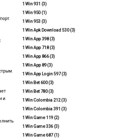
1 Win 931
(3)
1 Win 950
(1)
порт.
1 Win 953
(3)
1 Win Apk Download 530
(3)
1 Win App 398
(3)
C
1 Win App 718
(3)
1 Win App 866
(3)
1 Win App 89
(3)
стрым.
1 Win App Login 597
(3)
1 Win Bet 600
(3)
C
ает
1 Win Bet 780
(3)
и и
1 Win Colombia 212
(3)
1 Win Colombia 391
(3)
1 Win Game 119
(2)
олнить
1 Win Game 336
(3)
1 Win Game 687
(1)