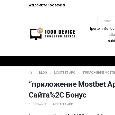
WELCOME TO 1000 DEVICE!
[porto_info_bo
tit
subt
BLOG
MOSTBET APK
“ПРИЛОЖЕНИЕ MOSTB
“приложение Mostbet A
Сайта%2C Бонус
SHOPOWNER
MOSTBET APK