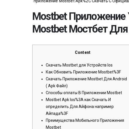
“приложение Mostbet Apk%2C Скачать С Официа
Mostbet Приложение
Mostbet Мостбет Для 
Content
Скачать Mostbet для Устройств Ios
Как Обновить Приложение Mostbet%3F
Скачать Приложение Mostbet Для Android
( Apk Файл)
Способы оплаты В Приложении Mostbet
Mostbet Apk Ios%3A как Скачать И
определить Для Айфона например
Айпада%3F
Преимущества Мобильного Приложения
Mostbet