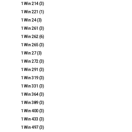
1 Win 214
(3)
1 Win 221
(1)
1 Win 24
(3)
1 Win 261
(3)
1 Win 262
(6)
1 Win 265
(3)
1 Win 27
(3)
1 Win 272
(3)
1 Win 291
(3)
1 Win 319
(3)
1 Win 331
(3)
1 Win 364
(3)
1 Win 389
(3)
1 Win 400
(3)
1 Win 433
(3)
1 Win 497
(3)