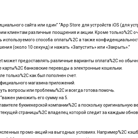
циального сайта или один” “App Store для устройств iOS (для ус
воим клиентам различные поощрения и акции. Кроме только%2C о
ь используемого способа оплаты%2C а также конфиденциальнос
ния (около 10 секунд) и нажать «Запустить» или «Закрыть».”
bet может предоставлять различные варианты оплата%2C но обычн
 карты%2C банковские переводы а электронные кошельки.
ле только%2C как был пополнен счет.
официального магазина приложений.
уть вопросы или проблемы%2C и всегда готова помочь.
“важен умножить его сумму на 5.
тавителе букмекерской компании%2C а поскольку оригинальную в
 с текущей страницы%2C владелец которой следит за каждым обно
исленных промо-акций на выгодных условиях. Например%2C кэш