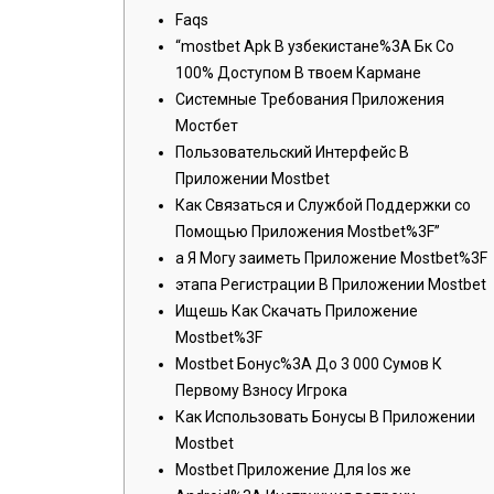
Faqs
“mostbet Apk В узбекистане%3A Бк Со
100% Доступом В твоем Кармане
Системные Требования Приложения
Мостбет
Пользовательский Интерфейс В
Приложении Mostbet
Как Связаться и Службой Поддержки со
Помощью Приложения Mostbet%3F”
а Я Могу заиметь Приложение Mostbet%3F
этапа Регистрации В Приложении Mostbet
Ищешь Как Скачать Приложение
Mostbet%3F
Mostbet Бонус%3A До 3 000 Сумов К
Первому Взносу Игрока
Как Использовать Бонусы В Приложении
Mostbet
Mostbet Приложение Для Ios же