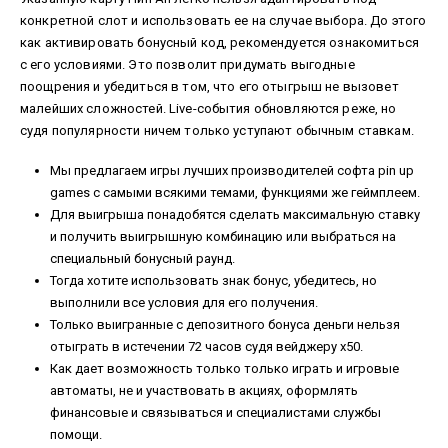
конкретной слот и использовать ее на случае выбора. До этого
как активировать бонусный код, рекомендуется ознакомиться
с его условиями. Это позволит придумать выгодные
поощрения и убедиться в том, что его отыгрыш не вызовет
малейших сложностей. Live-события обновляются реже, но
судя популярности ничем только уступают обычным ставкам.
Мы предлагаем игры лучших производителей софта pin up
games с самыми всякими темами, функциями же геймплеем.
Для выигрыша понадобятся сделать максимальную ставку
и получить выигрышную комбинацию или выбраться на
специальный бонусный раунд.
Тогда хотите использовать знак бонус, убедитесь, но
выполнили все условия для его получения.
Только выигранные с депозитного бонуса деньги нельзя
отыграть в истечении 72 часов судя вейджеру х50.
Как дает возможность только только играть и игровые
автоматы, не и участвовать в акциях, оформлять
финансовые и связываться и специалистами службы
помощи.