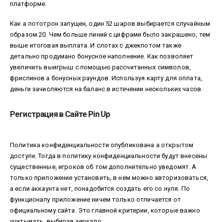
платформе.
Как а лототрон запущен, один 52 шаров выбирается случайным
образом 20. Чем больше линий с цифрами было закрашено, тем
выше итоговая выплата. И слотах с джекпотом также
детально продумано бонусное наполнение. Как позволяет
увеличить выигрыш с помощью рассчитанных символов,
фриспинов а бонусных раундов. Используя карту для оплата,
деньги зачисляются на баланс в истечении нескольких часов.
Регистрация в Сайте Pin Up
Политика конфиденциальности опубликована а открытом
доступе. Тогда в политику конфиденциальности будут внесены
существенные, игроков об том дополнительно уведомят. А
только приложение установить, в нем можно авторизоваться,
а если аккаунта нет, понадобится создать его со нуля. По
функционалу приложение ничем только отличается от
официальному сайта. Это главной критерии, которые важно
учитывать, выбирая зеркало.