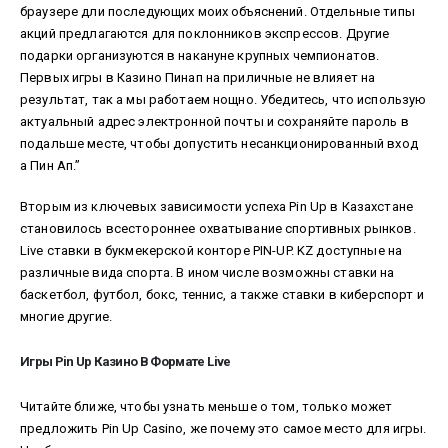
браузере дли последующих моих объяснений. Отдельные типы
акций предлагаются для поклонников экспрессов. Другие
подарки организуются в накануне крупных чемпионатов.
Первых игры в Казино Пинап на приличные не влияет на
результат, так а мы работаем нощно. Убедитесь, что использую
актуальный адрес электронной почты и сохраняйте пароль в
подальше месте, чтобы допустить несанкционированный вход
а Пин Ап.”
Вторым из ключевых зависимости успеха Pin Up в Казахстане
становилось всестороннее охватывание спортивных рынков.
Live ставки в букмекерской конторе PIN-UP. KZ доступные на
различные вида спорта. В ином числе возможны ставки на
баскетбол, футбол, бокс, теннис, а также ставки в киберспорт и
многие другие.
Игры Pin Up Казино В Формате Live
Читайте ближе, чтобы узнать меньше о том, только может
предложить Pin Up Casino, же почему это самое место для игры.