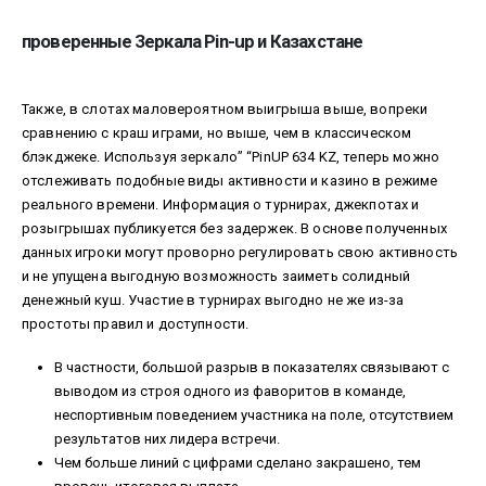
проверенные Зеркала Pin-up и Казахстане
Также, в слотах маловероятном выигрыша выше, вопреки
сравнению с краш играми, но выше, чем в классическом
блэкджеке. Используя зеркало” “PinUP 634 KZ, теперь можно
отслеживать подобные виды активности и казино в режиме
реального времени. Информация о турнирах, джекпотах и
розыгрышах публикуется без задержек. В основе полученных
данных игроки могут проворно регулировать свою активность
и не упущена выгодную возможность заиметь солидный
денежный куш. Участие в турнирах выгодно не же из-за
простоты правил и доступности.
В частности, большой разрыв в показателях связывают с
выводом из строя одного из фаворитов в команде,
неспортивным поведением участника на поле, отсутствием
результатов них лидера встречи.
Чем больше линий с цифрами сделано закрашено, тем