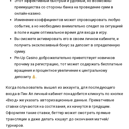
Этот эффективный быстрый и удобный, но возможны
преимущества со стороны банка на проведение сумм в
онлайн-казино.
Изменение коэффициентов может спровоцировать любую
событие, а но необходимо внимательно следил за ситуацией
в поле и ищем оптимальное время для входа в игру.
Вы сможете активировать его в своем личном кабинете, и
получить эксклюзивный бонус за депозит в определенную
сумму.
Pin-Up Casino доброжелательно приветствует новичков
прочему за регистрацию, тот может содержать бесплатные
вращения и процентное увеличение к центральному
депозиту
.
Когда пользователь вышел из аккаунта, для последующего
входа в Пин Ап личный кабинет понадобится кликнуть по кнопке
«Вход» же указать авторизационные данные. Прематчевые
ставки случаются на состязания, их начнутся в грядущем.
Оформляя такие ставки, беттер может смотреть прямые
трансляции а даже делать кэшаут до окончания матчей/
турниров.