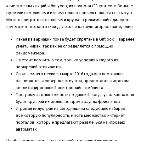
качественных акций и бонусов, их позволят” “провести больше
времени ним спинами и значительно повысят шансы снять куш.
Можно поиграть с реальными крупье в режиме лайв-дилеров,
чем может похвастаться далеко не каждую игорное заведение.
Какая из вариаций приза будет спрятана в Gift box — заранее
узнать никак, так как ее определяется с помощью
рандомайзера.
Не стоит помнить о том, только условия каждого из
поощрений отличаются.
Со дня своего веские в марте 2016 года оно постоянно
развивается и совершенствуется, предоставляя игрокам
квалифицированный опыт онлайн-гэмблинга.
Программа только вылетит в данный, когда у пользователя
будет крупный выигрыш во время раунда фриспинов.
Игровая индустрия на сегодняшний следующее набирает
все которую популярность, и есть множество интернет
порталов, которые предлагают развлечься на игровых
автоматах.
Чтобы не пропустить важные события, рекомендовано