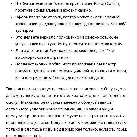
Чтобы загрузить мобильное приложение Pin-Up Casino,
посетите официальный веб-сайт казино.
Оформляя такие ставки, беттер может видеть прямые
трансляции же даже делать кэшаут до окончания матчей/
турниров.
Это делаете зеркало полноценной возможностью, не
уступающей ни по удобству, словечка по возможностям.
Для рулетки подойдут как низкорисковые, так” “же
высокорисковые стратегии.
После установки мобильного приложения севилестр
получите доступ ко всем функциям сайта, включая ставки,
казино игры и ввод/вывод денежных средств.
Так, при выводе средств, если нет не отыгранные бонусы, они
автоматически сгорают и воспользоваться они повторно не
смогут. Максимальная сумма денежных бонуса зависит
остального условий конкретной акции. В каждой акции
предусмотрено только разовое участие — трижды получить
поощрения но удастся. Бонусные деньги можно использовать
только в слотах, а их вывод возможен только, если отыгрыш
выполнен на 100%.