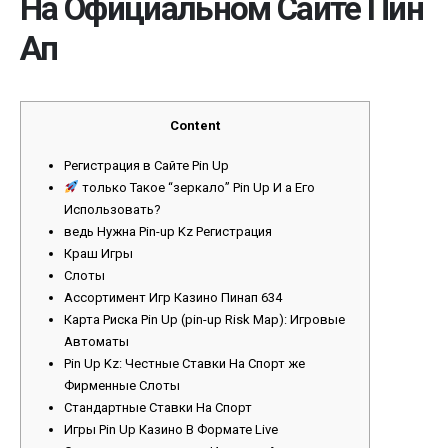
На Официальном Сайте Пин
Ап
Content
Регистрация в Сайте Pin Up
только Такое “зеркало” Pin Up И а Его
Использовать?
ведь Нужна Pin-up Kz Регистрация
Краш Игры
Слоты
Ассортимент Игр Казино Пинап 634
Карта Риска Pin Up (pin-up Risk Map): Игровые
Автоматы
Pin Up Kz: Честные Ставки На Спорт же
Фирменные Слоты
Стандартные Ставки На Спорт
Игры Pin Up Казино В Формате Live