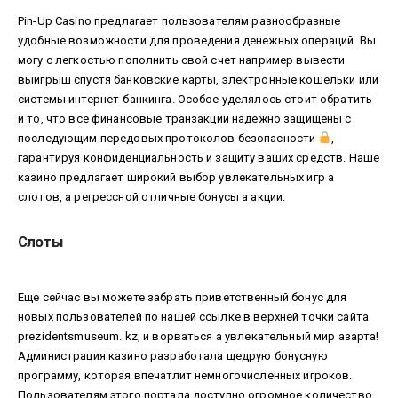
Pin-Up Casino предлагает пользователям разнообразные
удобные возможности для проведения денежных операций. Вы
могу с легкостью пополнить свой счет например вывести
выигрыш спустя банковские карты, электронные кошельки или
системы интернет-банкинга. Особое уделялось стоит обратить
и то, что все финансовые транзакции надежно защищены с
последующим передовых протоколов безопасности
,
гарантируя конфиденциальность и защиту ваших средств. Наше
казино предлагает широкий выбор увлекательных игр а
слотов, а регрессной отличные бонусы а акции.
Слоты
Еще сейчас вы можете забрать приветственный бонус для
новых пользователей по нашей ссылке в верхней точки сайта
prezidentsmuseum. kz, и ворваться а увлекательный мир азарта!
Администрация казино разработала щедрую бонусную
программу, которая впечатлит немногочисленных игроков.
Пользователям этого портала доступно огромное количество