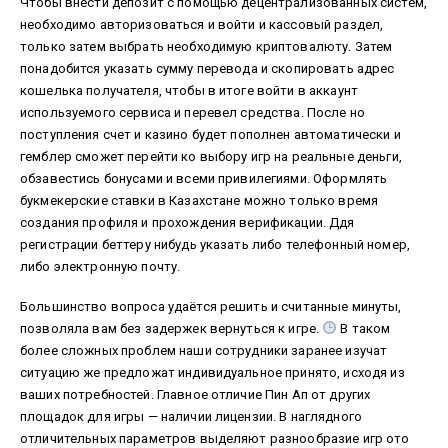
Чтобы внести депозит с помощью децентрализованных систем,
необходимо авторизоваться и войти и кассовый раздел,
только затем выбрать необходимую криптовалюту. Затем
понадобится указать сумму перевода и скопировать адрес
кошелька получателя, чтобы в итоге войти в аккаунт
используемого сервиса и перевел средства. После но
поступления счет и казино будет пополнен автоматически и
гемблер сможет перейти ко выбору игр на реальные деньги,
обзавестись бонусами и всеми привилегиями. Оформлять
букмекерские ставки в Казахстане можно только время
создания профиля и прохождения верификации. Ддя
регистрации беттеру нибудь указать либо телефонный номер,
либо электронную почту.
Большинство вопроса удаётся решить и считанные минуты,
позволяла вам без задержек вернуться к игре.
В таком
более сложных проблем наши сотрудники заранее изучат
ситуацию же предложат индивидуальное принято, исходя из
ваших потребностей. Главное отличие Пин Ап от других
площадок для игры — наличии лицензии. В наглядного
отличительных параметров выделяют разнообразие игр ото