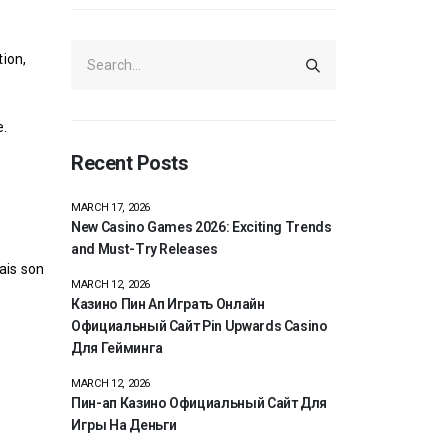
tion,
e.
Recent Posts
MARCH 17, 2026
New Casino Games 2026: Exciting Trends
and Must-Try Releases
ais son
MARCH 12, 2026
Казино Пин Ап Играть Онлайн
Официальный Сайт Pin Upwards Casino
Для Гейминга
MARCH 12, 2026
Пин-ап Казино Официальный Сайт Для
Игры На Деньги