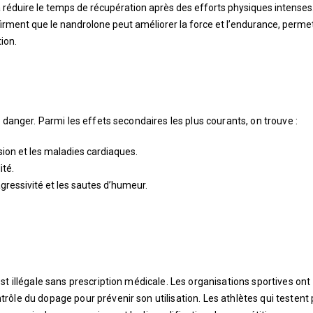
 à réduire le temps de récupération après des efforts physiques intenses
firment que le nandrolone peut améliorer la force et l’endurance, perme
ion.
 danger. Parmi les effets secondaires les plus courants, on trouve :
sion et les maladies cardiaques.
ité.
gressivité et les sautes d’humeur.
st illégale sans prescription médicale. Les organisations sportives ont
ôle du dopage pour prévenir son utilisation. Les athlètes qui testent p