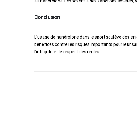
au nandrolone s’exposent à des sanctions sévères, y
Conclusion
L’usage de nandrolone dans le sport soulève des enjeu
bénéfices contre les risques importants pour leur san
l’intégrité et le respect des règles.