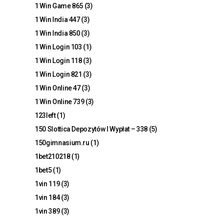
1 Win Game 865
(3)
1 Win India 447
(3)
1 Win India 850
(3)
1 Win Login 103
(1)
1 Win Login 118
(3)
1 Win Login 821
(3)
1 Win Online 47
(3)
1 Win Online 739
(3)
123left
(1)
150 Slottica Depozytów I Wypłat – 338
(5)
150gimnasium.ru
(1)
1bet210218
(1)
1bet5
(1)
1vin 119
(3)
1vin 184
(3)
1vin 389
(3)