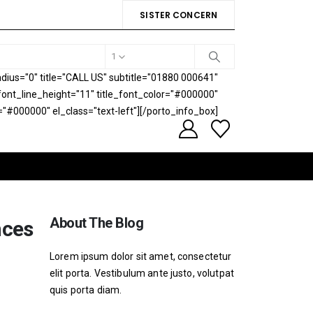
SISTER CONCERN
1
ius="0" title="CALL US" subtitle="01880 000641"
e_font_line_height="11" title_font_color="#000000"
="#000000" el_class="text-left"][/porto_info_box]
About The Blog
nces
Lorem ipsum dolor sit amet, consectetur
elit porta. Vestibulum ante justo, volutpat
quis porta diam.