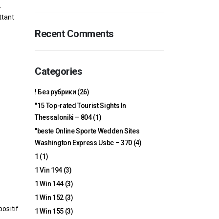
.
ttant
Recent Comments
Categories
! Без рубрики
(26)
"15 Top-rated Tourist Sights In
Thessaloniki – 804
(1)
"beste Online Sporte Wedden Sites
Washington Express Usbc – 370
(4)
1
(1)
1 Vin 194
(3)
1 Win 144
(3)
1 Win 152
(3)
ositif
1 Win 155
(3)