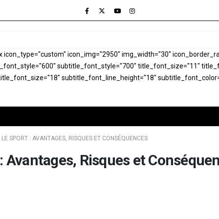
x icon_type="custom" icon_img="2950" img_width="30" icon_border_rad
le_font_style="600" subtitle_font_style="700" title_font_size="11" titl
itle_font_size="18" subtitle_font_line_height="18" subtitle_font_color
LE SPORT : AVANTAGES, RISQUES ET CONSÉQUENCES
 : Avantages, Risques et Conséque