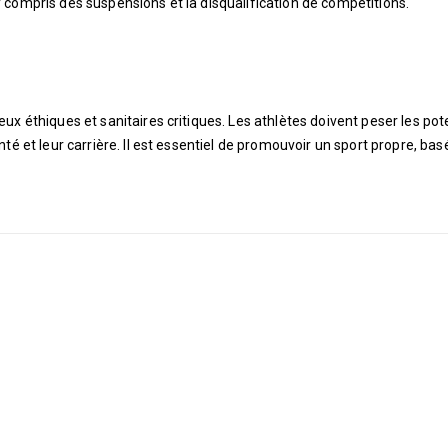
 compris des suspensions et la disqualification de compétitions.
x éthiques et sanitaires critiques. Les athlètes doivent peser les pot
té et leur carrière. Il est essentiel de promouvoir un sport propre, bas