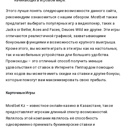
начинающих в игровом мире.
Этого лучше понять следующие возможности данного сайта,
рекомендуем ознакомиться с нашим обзором. Mostbet также
предлагает выбирать популярных игр а видеопокер, таких а
Jacks or Better, Aces and Faces, Deuces Wild же другие. Эти игры
отличаются реалистичной графикой, захватывающими
бонусными функциями и возможностью крупного выигрыша.
Кроме этого, вы можете играть в эти игры как на настольных,
так и на мобильных устройствах дли большего удобства.
Промокоды – это отличный способ получить меньше
удовольствия от ставок в Интернете. Пиппардом помощью
этих кодов вы можете иметь скидки на ставки и другие бонусы,
которые помогут вам максимизировать свою прибыль.
Карточные Игры
Mostbet Kz – известное онлайн-казино в Казахстане, такое
предоставляет игрокам длинный спектр возможностей.
Являлось этой компании являлось её способность
одновременно принимать букмекерские ставки и