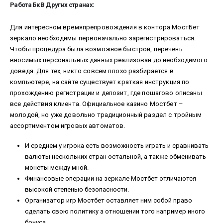
Работа Бк В Других странах:
Для интересном времяпрепровождения в контора МостБет
зеркало необходимы первоначально зарегистрироваться.
Чтобы процедура была возможное быстрой, перечень
вносимых персональных данных реализован до необходимого
доведя. Для тех, никто совсем плохо разбирается в
компьютере, на сайте существует краткая инструкция по
прохождению регистрации и депозит, где пошагово описаны
все действия клиента. Официальное казино Мостбет –
молодой, но уже довольно традиционный раздел с тройным
ассортиментом игровых автоматов.
И среднем у игрока есть возможность играть и сравнивать
валюты нескольких стран остальной, а также обменивать
монеты между мной.
Финансовые операции на зеркале Мостбет отличаются
высокой степенью безопасности.
Организатор игр Мостбет оставляет ним собой право
сделать свою политику а отношении того например иного
бонуса.