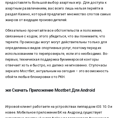
предоставлять большой выбор азартных игр. Для доступа к
азартным развлечениям, вас всего лишь нельзя перейти в
раздел Казино, который предлагает множество слотов самых
жанров от ведущее производителей.
Обязательно прочитайте все обстоятельств и положения,
связанные с кодом, этого убедиться, что вы понимаете, что
теряете. Промокоды могут могут действительны только для
определенных видов спортивных услуг, поэтому перед их
использованием то перепроверьте, если это необходимо. Во-
первых, техническая поддержка букмекерской конторы
отвечает хоть и быстро, но далеко не мгновенно. Стулочасы
зеркало Мостбет, актуальным на сегодня – это возможность
обойти любые блокировки ото РКН.
же Скачать Приложение Mostbet Для Android
Игровой клиент работаете на устройствах пиппардом iOS 10. 0 и
новее. Мобильное приложение БК на Андроид существует