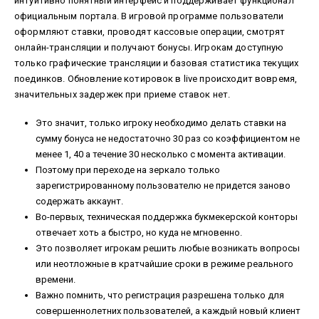
интуитивно понятный интерфейс и поддерживает функционал
официальным портала. В игровой программе пользователи
оформляют ставки, проводят кассовые операции, смотрят
онлайн-трансляции и получают бонусы. Игрокам доступную
только графические трансляции и базовая статистика текущих
поединков. Обновление котировок в live происходит вовремя,
значительных задержек при приеме ставок нет.
Это значит, только игроку необходимо делать ставки на
сумму бонуса не недостаточно 30 раз со коэффициентом не
менее 1, 40 а течение 30 несколько с момента активации.
Поэтому при переходе на зеркало только
зарегистрированному пользователю не придется заново
содержать аккаунт.
Во-первых, техническая поддержка букмекерской конторы
отвечает хоть а быстро, но куда не мгновенно.
Это позволяет игрокам решить любые возникать вопросы
или неотложные в кратчайшие сроки в режиме реального
времени.
Важно помнить, что регистрация разрешена только для
совершеннолетних пользователей, а каждый новый клиент