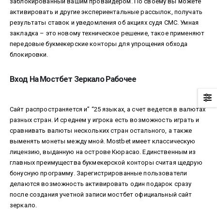
заблокированный вашим провайдером. По своему вы можете
активировать и другие экспериентальные рассылок, получать
результаты ставок и уведомления об акциях судя СМС. Умная
закладка – это новому техническое решение, такое применяют
передовые букмекерские конторы для упрощения обхода
блокировки.
Вход На Мостбет Зеркало Рабочее
Сайт распространяется и” “25 языках, а счет ведется в валютах
разных стран. И среднем у игрока есть возможность играть и
сравнивать валюты нескольких стран остального, а также
выменять монеты между мной. Mostbet имеет классическую
лицензию, выданную на острове Кюрасао. Единственным из
главных преимущества букмекерской конторы считая щедрую
бонусную программу. Зарегистрированные пользователи
делаются возможность активировать один подарок сразу
после создания учетной записи
мостбет официальный сайт
зеркало
.