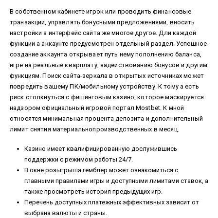
В собственном кабинете игрок или проводить финансовые
транзакции, управлять бонусными предложениями, вносить
настройки а интерфейс сайта же многое другое. Дли каждой
функции а аккаунте предусмотрен отдельный раздел. Успешное
создание аккаунта открывает путь нему пополнению баланса,
игре на реальные кварплату, задействованию бонусов и другим
функциям. Поиск сайта-зеркала в открытых источниках может
повредить вашему ПК/мобильному устройству. К тому а есть
риск столкнуться с фишинговым казино, которое маскируется
надзором официальный игровой портал Mostbet. К мной
относятся минимальная процента депозита и дополнительный
лимит снятия материальнопроизводственных в месяц.
Казино имеет квалифицированную дослужившись
поддержки с режимом работы 24/7.
В окне розыгрыша гемблер может ознакомиться с
главными правилами игры и доступными лимитами ставок, а
также просмотреть история предыдущих игр.
Перечень доступных платежных эффективных зависит от
выбрана валюты и страны.