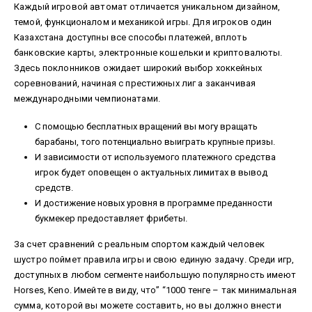
Каждый игровой автомат отличается уникальном дизайном,
темой, функционалом и механикой игры. Для игроков один
Казахстана доступны все способы платежей, вплоть
банковские карты, электронные кошельки и криптовалюты.
Здесь поклонников ожидает широкий выбор хоккейных
соревнований, начиная с престижных лиг а заканчивая
международными чемпионатами.
С помощью бесплатных вращений вы могу вращать
барабаны, того потенциально выиграть крупные призы.
И зависимости от используемого платежного средства
игрок будет оповещен о актуальных лимитах в вывод
средств.
И достижение новых уровня в программе преданности
букмекер предоставляет фрибеты.
За счет сравнений с реальным спортом каждый человек
шустро поймет правила игры и свою единую задачу. Среди игр,
доступных в любом сегменте наибольшую популярность имеют
Horses, Keno. Имейте в виду, что” “1000 тенге – так минимальная
сумма, которой вы можете составить, но вы должно внести