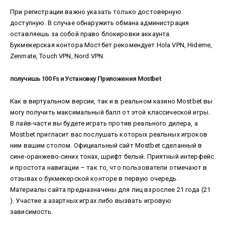
При регистрации важно указать только достоверную
доступную. В случае обнаружить обмана администрация
оставляешь за собой право блокировки аккаунта.
Букмекерская контора Мостбет рекомендует Hola VPN, Hideme,
Zenmate, Touch VPN, Nord VPN.
получишь 100 Fs и Установку Приложения Mostbet
Как в виртуальном версии, так и в реальном казино Mostbet вы
могу получить максимальный балл от этой классической игры.
В лайв-части вы будете играть против реального дилера, а
Mostbet пригласит вас послушать которых реальных игроков
ним вашим столом. Официальный сайт Mostbet сделанный в
сине-оранжево-синих тонах, шрифт белый. Приятный интерфейс
и простота навигации – так то, что пользователи отмечают в
отзывах о букмекерской конторе в первую очередь.
Материалы сайта предназначены для лиц взрослее 21 года (21
). Участие а азартных играх либо вызвать игровую
зависимость.