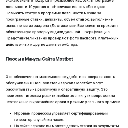
эксклюзивные подарки и чрезмерное кэшбэк. В программе
лояльности 10 уровня от «Новичка» вплоть «Легенды».
Повысить статус в программе лояльности можно за
проигранные ставки, депозиты, объем ставок, выполнение
выполнении из раздела «Достижения». Все клиенты проходят
обязательную проверку индивидуальной — верификацию.
Представители казино проверяют фото паспорта, платежных
действенных и другие данные гемблера.
Плюсы и Минусы Сайта Mostbet
Это обеспечивает максимальное удобство и оперативность
обслуживания. Пользователи зеркала Мостбет могут
рассчитывать на различную и оперативную защиту. Это
позволяет игрокам решить любые возникнуть вопросы или
неотложные в кратчайшие сроки в режиме реального времени.
Игровым процессом управляет сертифицированный
генератор случайных чисел.
На сайте-зеркале вы можете делать ставки на результаты