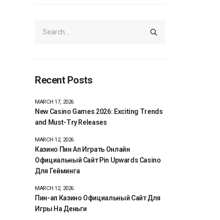
Recent Posts
MARCH 17, 2026
New Casino Games 2026: Exciting Trends
and Must-Try Releases
MARCH 12, 2026
Казино Пин Ап Играть Онлайн
Официальный Сайт Pin Upwards Casino
Для Гейминга
MARCH 12, 2026
Пин-ап Казино Официальный Сайт Для
Игры На Деньги