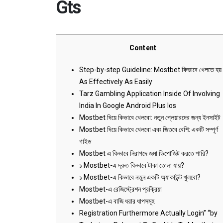
Gts
Content
Step-by-step Guideline: Mostbet কিভাবে খেলতে হয়
As Effectively As Easily
Tarz Gambling Application Inside Of Involving
India In Google Android Plus Ios
Mostbet দিয়ে কিভাবে খেলবো: নতুন প্লেয়ারদের জন্য ইনসাইট
Mostbet দিয়ে কিভাবে খেলবো এবং জিতবে বেশি: একটি সম্পূর্ণ
গাইড
Mostbet এ কিভাবে নিরাপদে জমা ডিপোজিট করতে পারি?
১ Mostbet-এ দ্রুত কিভাবে টাকা তোলা যায়?
১ Mostbet-এ কিভাবে নতুন একটি অ্যাকাউন্ট খুলবো?
Mostbet-এ রেজিস্ট্রেশন প্রক্রিয়া
Mostbet-এ বাজি ধরার ধাপসমূহ
Registration Furthermore Actually Login” “by