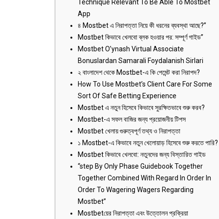
Technique Relevant To Be Able To Mostbet
App
৪ Mostbet এ নিরাপত্তা নিয়ে কী ধরনের ব্যবস্থা আছে?”
Mostbet কিভাবে খেলবো ব্লক হওয়ার পর: সম্পূর্ণ গাইড”
Mostbet O’ynash Virtual Associate
Bonuslardan Samarali Foydalanish Sirlari
২ বাংলাদেশ থেকে Mostbet-এ কি পেমেন্ট করা নিরাপদ?
How To Use Mostbet’s Client Care For Some
Sort Of Safe Betting Experience
Mostbet এ নতুন হিসেবে কিভাবে সুরক্ষিতভাবে শুরু করব?
Mostbet-এ সফল বাজির জন্য প্রয়োজনীয় টিপস
Mostbet খেলায় গুরুত্বপূর্ণ তথ্য ও নিরাপত্তা
১ Mostbet-এ কিভাবে নতুন খেলোয়াড় হিসেবে শুরু করতে পারি?
Mostbet কিভাবে খেলবো: নতুনদের জন্য বিস্তারিত গাইড
“step By Only Phase Guidebook Together
Together Combined With Regard In Order In
Order To Wagering Wagers Regarding
Mostbet”
Mostbetয়ের নিরাপত্তা এবং উত্তোলন প্রক্রিয়া