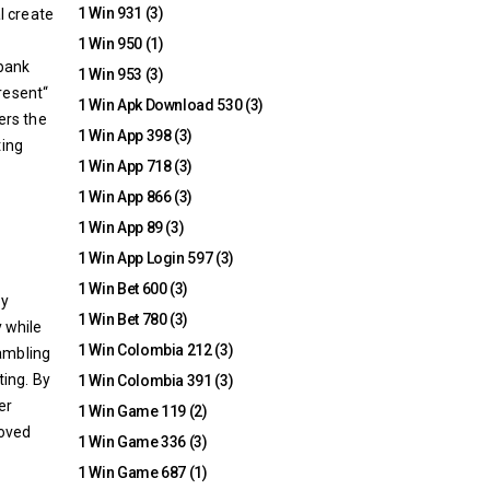
1 Win 931
(3)
al create
1 Win 950
(1)
«bank
1 Win 953
(3)
resent“
1 Win Apk Download 530
(3)
ers the
1 Win App 398
(3)
ting
1 Win App 718
(3)
1 Win App 866
(3)
1 Win App 89
(3)
1 Win App Login 597
(3)
1 Win Bet 600
(3)
ly
1 Win Bet 780
(3)
y while
1 Win Colombia 212
(3)
gambling
ting. By
1 Win Colombia 391
(3)
er
1 Win Game 119
(2)
roved
1 Win Game 336
(3)
1 Win Game 687
(1)