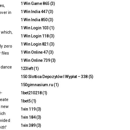
1 Win Game 865
(3)
es,
1 Win India 447
(3)
ver in
1 Win India 850
(3)
1 Win Login 103
(1)
 which,
1 Win Login 118
(3)
1 Win Login 821
(3)
ly zero
1 Win Online 47
(3)
 files
1 Win Online 739
(3)
, dance
123left
(1)
150 Slottica Depozytów I Wypłat – 338
(5)
150gimnasium.ru
(1)
e-
1bet210218
(1)
reate
1bet5
(1)
e new
1vin 119
(3)
ich
1vin 184
(3)
ovided
1vin 389
(3)
ith”