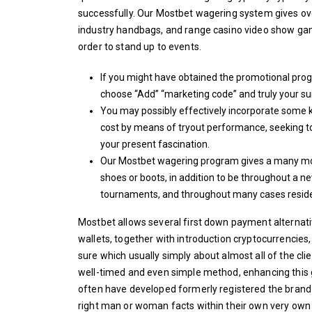
successfully. Our Mostbet wagering system gives over t
industry handbags, and range casino video show gam
order to stand up to events.
If you might have obtained the promotional prog
choose “Add” “marketing code” and truly your suite
You may possibly effectively incorporate some kin
cost by means of tryout performance, seeking to pl
your present fascination.
Our Mostbet wagering program gives a many more 
shoes or boots, in addition to be throughout a n
tournaments, and throughout many cases reside 
Mostbet allows several first down payment alternat
wallets, together with introduction cryptocurrencies,
sure which usually simply about almost all of the cli
well-timed and even simple method, enhancing this g
often have developed formerly registered the brand 
right man or woman facts within their own very own e