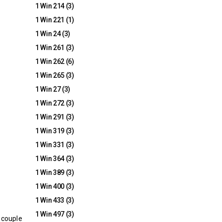
1 Win 214
(3)
1 Win 221
(1)
1 Win 24
(3)
1 Win 261
(3)
1 Win 262
(6)
1 Win 265
(3)
1 Win 27
(3)
1 Win 272
(3)
1 Win 291
(3)
1 Win 319
(3)
1 Win 331
(3)
1 Win 364
(3)
1 Win 389
(3)
1 Win 400
(3)
1 Win 433
(3)
1 Win 497
(3)
 couple