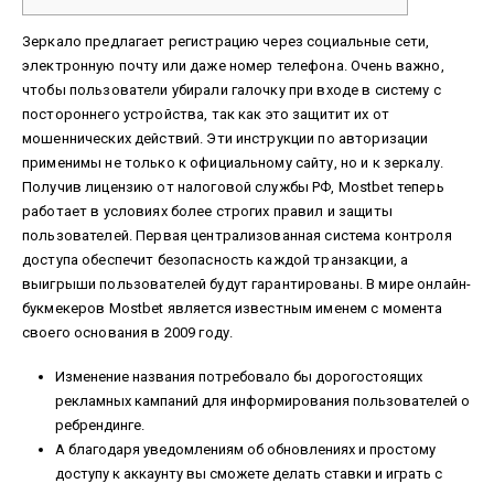
Зеркало предлагает регистрацию через социальные сети,
электронную почту или даже номер телефона. Очень важно,
чтобы пользователи убирали галочку при входе в систему с
постороннего устройства, так как это защитит их от
мошеннических действий. Эти инструкции по авторизации
применимы не только к официальному сайту, но и к зеркалу.
Получив лицензию от налоговой службы РФ, Mostbet теперь
работает в условиях более строгих правил и защиты
пользователей. Первая централизованная система контроля
доступа обеспечит безопасность каждой транзакции, а
выигрыши пользователей будут гарантированы. В мире онлайн-
букмекеров Mostbet является известным именем с момента
своего основания в 2009 году.
Изменение названия потребовало бы дорогостоящих
рекламных кампаний для информирования пользователей о
ребрендинге.
А благодаря уведомлениям об обновлениях и простому
доступу к аккаунту вы сможете делать ставки и играть с