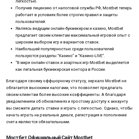
легкостью.
Получив лицензию от налоговой службы РФ, Mostbet теперь
работает в условиях более строгих правил и защиты
пользователей.
Являясь ведущим онлайн-букмекером и казино, Mostbet
предлагает своим клиентам максимальный игровой опыт с
широким выбором игр и вариантов ставок.
Наибольшей популярностью среди пользователей
пользуются разделы “Казино” и “Казино-LIVE”.
“В мире онлайн-ставок и азартных игр Mostbet выделяется
как легальная букмекерская контора в России.
Благодаря своему оффшорному статусу, зеркало Mostbet не
облагается высокими налогами, что позволяет предлагать
своим клиентам более высокие коэффициенты. А благодаря
уведомлениям об обновлениях и простому доступу к аккаунту
вы сможете делать ставки и играть с легкостью. Однако, чтобы
начать играть на реальные деньги, регистрация и пополнение
счета являются обязательными.
Мостбет Официальный Сайт Mostbet