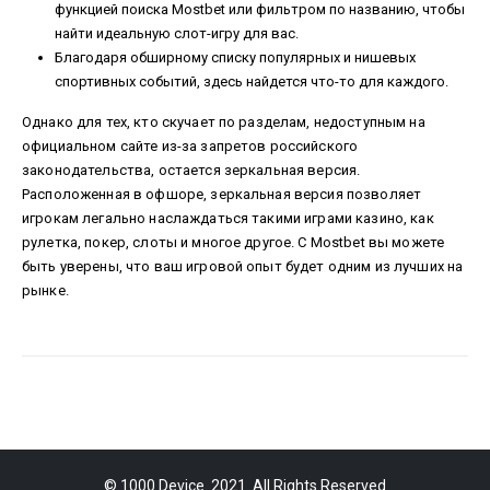
функцией поиска Mostbet или фильтром по названию, чтобы
найти идеальную слот-игру для вас.
Благодаря обширному списку популярных и нишевых
спортивных событий, здесь найдется что-то для каждого.
Однако для тех, кто скучает по разделам, недоступным на
официальном сайте из-за запретов российского
законодательства, остается зеркальная версия.
Расположенная в офшоре, зеркальная версия позволяет
игрокам легально наслаждаться такими играми казино, как
рулетка, покер, слоты и многое другое. С Mostbet вы можете
быть уверены, что ваш игровой опыт будет одним из лучших на
рынке.
© 1000 Device. 2021. All Rights Reserved