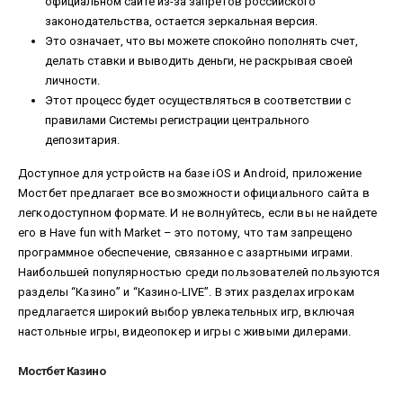
официальном сайте из-за запретов российского
законодательства, остается зеркальная версия.
Это означает, что вы можете спокойно пополнять счет,
делать ставки и выводить деньги, не раскрывая своей
личности.
Этот процесс будет осуществляться в соответствии с
правилами Системы регистрации центрального
депозитария.
Доступное для устройств на базе iOS и Android, приложение
Мостбет предлагает все возможности официального сайта в
легкодоступном формате. И не волнуйтесь, если вы не найдете
его в Have fun with Market – это потому, что там запрещено
программное обеспечение, связанное с азартными играми.
Наибольшей популярностью среди пользователей пользуются
разделы “Казино” и “Казино-LIVE”. В этих разделах игрокам
предлагается широкий выбор увлекательных игр, включая
настольные игры, видеопокер и игры с живыми дилерами.
Мостбет Казино