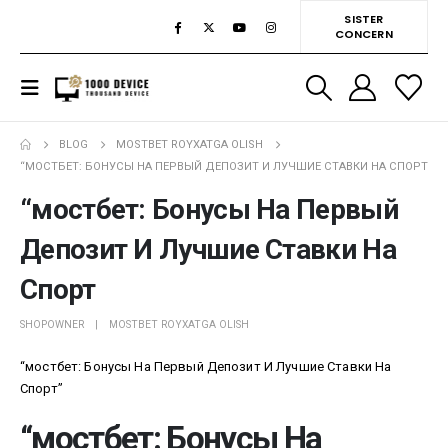
SISTER
CONCERN
BLOG
MOSTBET ROYXATGA OLISH
“МОСТБЕТ: БОНУСЫ НА ПЕРВЫЙ ДЕПОЗИТ И ЛУЧШИЕ СТАВКИ НА СПОРТ
“мостбет: Бонусы На Первый
Депозит И Лучшие Ставки На
Спорт
SHOPOWNER
MOSTBET ROYXATGA OLISH
“мостбет: Бонусы На Первый Депозит И Лучшие Ставки На
Спорт”
“мостбет: Бонусы На