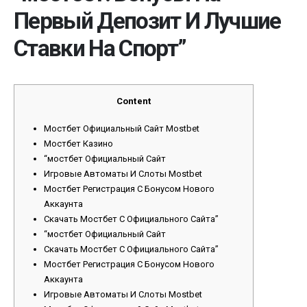
Первый Депозит И Лучшие
Ставки На Спорт”
Content
Мостбет Официальный Сайт Mostbet
Мостбет Казино
“мостбет Официальный Сайт
Игровые Автоматы И Слоты Mostbet
Мостбет Регистрация С Бонусом Нового
Аккаунта
Скачать Мостбет С Официального Сайта”
“мостбет Официальный Сайт
Скачать Мостбет С Официального Сайта”
Мостбет Регистрация С Бонусом Нового
Аккаунта
Игровые Автоматы И Слоты Mostbet