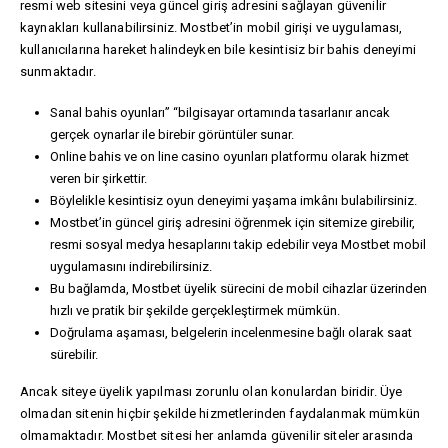
resmi web sitesini veya güncel giriş adresini sağlayan güvenilir
kaynakları kullanabilirsiniz. Mostbet’in mobil girişi ve uygulaması,
kullanıcılarına hareket halindeyken bile kesintisiz bir bahis deneyimi
sunmaktadır.
Sanal bahis oyunları” “bilgisayar ortamında tasarlanır ancak
gerçek oynarlar ile birebir görüntüler sunar.
Online bahis ve on line casino oyunları platformu olarak hizmet
veren bir şirkettir.
Böylelikle kesintisiz oyun deneyimi yaşama imkânı bulabilirsiniz.
Mostbet’in güncel giriş adresini öğrenmek için sitemize girebilir,
resmi sosyal medya hesaplarını takip edebilir veya Mostbet mobil
uygulamasını indirebilirsiniz.
Bu bağlamda, Mostbet üyelik sürecini de mobil cihazlar üzerinden
hızlı ve pratik bir şekilde gerçekleştirmek mümkün.
Doğrulama aşaması, belgelerin incelenmesine bağlı olarak saat
sürebilir.
Ancak siteye üyelik yapılması zorunlu olan konulardan biridir. Üye
olmadan sitenin hiçbir şekilde hizmetlerinden faydalanmak mümkün
olmamaktadır. Mostbet sitesi her anlamda güvenilir siteler arasında