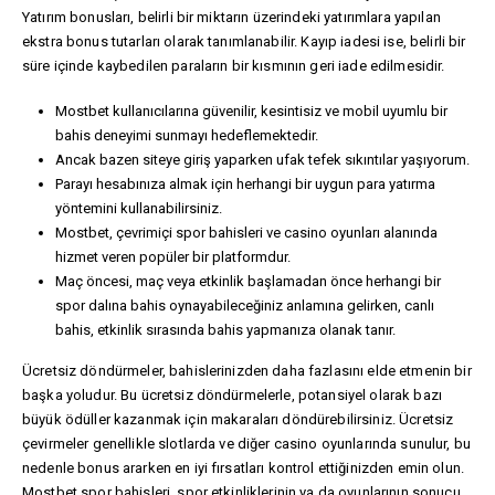
Yatırım bonusları, belirli bir miktarın üzerindeki yatırımlara yapılan
ekstra bonus tutarları olarak tanımlanabilir. Kayıp iadesi ise, belirli bir
süre içinde kaybedilen paraların bir kısmının geri iade edilmesidir.
Mostbet kullanıcılarına güvenilir, kesintisiz ve mobil uyumlu bir
bahis deneyimi sunmayı hedeflemektedir.
Ancak bazen siteye giriş yaparken ufak tefek sıkıntılar yaşıyorum.
Parayı hesabınıza almak için herhangi bir uygun para yatırma
yöntemini kullanabilirsiniz.
Mostbet, çevrimiçi spor bahisleri ve casino oyunları alanında
hizmet veren popüler bir platformdur.
Maç öncesi, maç veya etkinlik başlamadan önce herhangi bir
spor dalına bahis oynayabileceğiniz anlamına gelirken, canlı
bahis, etkinlik sırasında bahis yapmanıza olanak tanır.
Ücretsiz döndürmeler, bahislerinizden daha fazlasını elde etmenin bir
başka yoludur. Bu ücretsiz döndürmelerle, potansiyel olarak bazı
büyük ödüller kazanmak için makaraları döndürebilirsiniz. Ücretsiz
çevirmeler genellikle slotlarda ve diğer casino oyunlarında sunulur, bu
nedenle bonus ararken en iyi fırsatları kontrol ettiğinizden emin olun.
Mostbet spor bahisleri, spor etkinliklerinin ya da oyunlarının sonucu