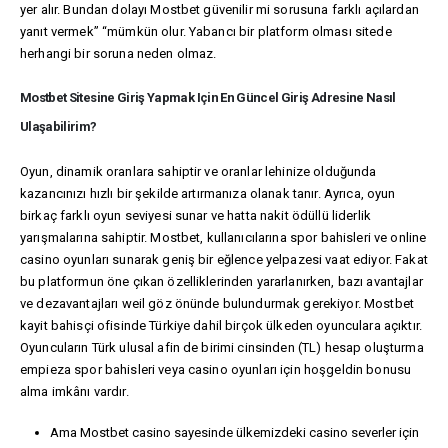
yer alır. Bundan dolayı Mostbet güvenilir mi sorusuna farklı açılardan
yanıt vermek” “mümkün olur. Yabancı bir platform olması sitede
herhangi bir soruna neden olmaz.
Mostbet Sitesine Giriş Yapmak Için En Güncel Giriş Adresine Nasıl
Ulaşabilirim?
Oyun, dinamik oranlara sahiptir ve oranlar lehinize olduğunda
kazancınızı hızlı bir şekilde artırmanıza olanak tanır. Ayrıca, oyun
birkaç farklı oyun seviyesi sunar ve hatta nakit ödüllü liderlik
yarışmalarına sahiptir. Mostbet, kullanıcılarına spor bahisleri ve online
casino oyunları sunarak geniş bir eğlence yelpazesi vaat ediyor. Fakat
bu platformun öne çıkan özelliklerinden yararlanırken, bazı avantajlar
ve dezavantajları weil göz önünde bulundurmak gerekiyor. Mostbet
kayit bahisçi ofisinde Türkiye dahil birçok ülkeden oyunculara açıktır.
Oyuncuların Türk ulusal afin de birimi cinsinden (TL) hesap oluşturma
empieza spor bahisleri veya casino oyunları için hoşgeldin bonusu
alma imkânı vardır.
Ama Mostbet casino sayesinde ülkemizdeki casino severler için