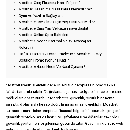
Mostbet Giriş Ekranına Nasıl Erişirim?
Mostbet Hesabıma Nasıl Para Ekleyebilirim?
Oyun Ve Yazılım Sağlayıcıları
Mostbet’e Üye Olmak Için Yaş Sınırı Var Mıdır?
Mostbet’e Giriş Yap Ve Kazanmaya Başla!
Mostbet Online Spor Bahisleri
Mostbet’e Neden Katılmalısınız? Avantajları
Nelerdir?
Haftalık Ücretsiz Döndürmeler Için Mostbet Lucky
Solution Promosyonuna Katılın
Mostbet Aviator Nedir Ve Nasıl Oynanır?
Mostbet üyelik işlemleri genellikle hızlıdır empieza birkaç dakika
içinde tamamlanabilir. Doğrulama aşaması, belgelerin incelenmesine
bağlı olarak saat sürebilir. Mostbet’te güvenlik, büyük bir öneme
sahiptir, dolayısıyla hesap doğrulama aşaması gereklidir. Mostbet,
kullanıcılarının kişisel empieza finansal bilgilerini korumak için çeşitli
güvenlik protokolleri kullanır. SSL şifrelemesi ve diğer ileri teknoloji
güvenlik yöntemleri, bilgilerinizi güvende tutar. Güvenilirlik on the web
bahis dünyasında oldukça kritik bir konudur.