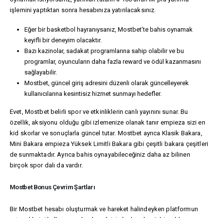
işlemini yaptıktan sonra hesabınıza yatırılacaksınız.
Eğer bir basketbol hayranıysanız, Mostbet’te bahis oynamak
keyifli bir deneyim olacaktır.
Bazı kazinolar, sadakat programlarına sahip olabilir ve bu
programlar, oyuncuların daha fazla reward ve ödül kazanmasını
sağlayabilir.
Mostbet, güncel giriş adresini düzenli olarak güncelleyerek
kullanıcılarına kesintisiz hizmet sunmayı hedefler.
Evet, Mostbet belirli spor ve etkinliklerin canlı yayınını sunar. Bu
özellik, aksiyonu olduğu gibi izlemenize olanak tanır empieza sizi en
kid skorlar ve sonuçlarla güncel tutar. Mostbet ayrıca Klasik Bakara,
Mini Bakara empieza Yüksek Limitli Bakara gibi çeşitli bakara çeşitleri
de sunmaktadır. Ayrıca bahis oynayabileceğiniz daha az bilinen
birçok spor dalı da vardır.
Mostbet Bonus Çevrim Şartları
Bir Mostbet hesabı oluşturmak ve hareket halindeyken platformun