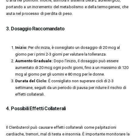
d’aria nei polmoni. Inoltre, stimola il sistema beta-2 adrenergico,
portando a un incremento del metabolismo e della termogenesi, che
aiuta nel processo di perdita di peso.
3. Dosaggio Raccomandato
Inizio:
Per chi inizia, è consigliato un dosaggio di 20 mcg al
giorno per i primi 2-3 giorni per valutare la tolleranza.
Aumento Graduale:
Dopo l’inizio, il dosaggio può essere
aumentato di 20 mcg ogni pochi giorni, fino a un massimo di 120
mcg al giorno per gli uomini e 80 mcg per le donne.
Durata del Ciclo:
È consigliato non superare cicli di 2-3
settimane, seguiti da un periodo di pausa per ridurre il rischio di
effetti collaterali.
4. Possibili Effetti Collaterali
Il Clenbuterol può causare effetti collaterali come palpitazioni
cardiache, tremori, mal di testa e insonnia. È importante monitorare la