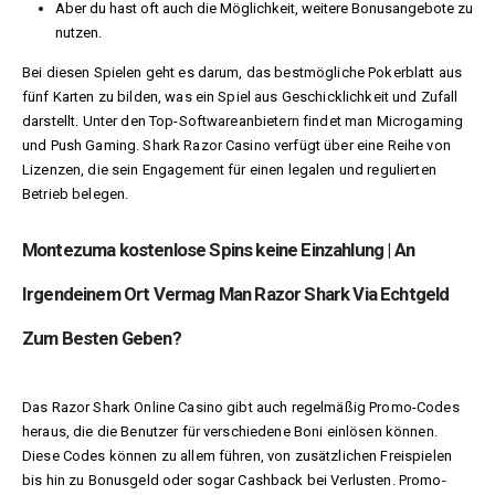
Aber du hast oft auch die Möglichkeit, weitere Bonusangebote zu
nutzen.
Bei diesen Spielen geht es darum, das bestmögliche Pokerblatt aus
fünf Karten zu bilden, was ein Spiel aus Geschicklichkeit und Zufall
darstellt. Unter den Top-Softwareanbietern findet man Microgaming
und Push Gaming. Shark Razor Casino verfügt über eine Reihe von
Lizenzen, die sein Engagement für einen legalen und regulierten
Betrieb belegen.
Montezuma kostenlose Spins keine Einzahlung | An
Irgendeinem Ort Vermag Man Razor Shark Via Echtgeld
Zum Besten Geben?
Das Razor Shark Online Casino gibt auch regelmäßig Promo-Codes
heraus, die die Benutzer für verschiedene Boni einlösen können.
Diese Codes können zu allem führen, von zusätzlichen Freispielen
bis hin zu Bonusgeld oder sogar Cashback bei Verlusten. Promo-