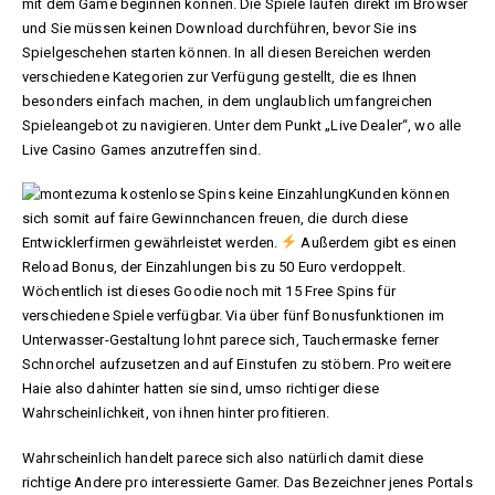
mit dem Game beginnen können. Die Spiele laufen direkt im Browser
und Sie müssen keinen Download durchführen, bevor Sie ins
Spielgeschehen starten können. In all diesen Bereichen werden
verschiedene Kategorien zur Verfügung gestellt, die es Ihnen
besonders einfach machen, in dem unglaublich umfangreichen
Spieleangebot zu navigieren. Unter dem Punkt „Live Dealer“, wo alle
Live Casino Games anzutreffen sind.
Kunden können
sich somit auf faire Gewinnchancen freuen, die durch diese
Entwicklerfirmen gewährleistet werden.
Außerdem gibt es einen
Reload Bonus, der Einzahlungen bis zu 50 Euro verdoppelt.
Wöchentlich ist dieses Goodie noch mit 15 Free Spins für
verschiedene Spiele verfügbar. Via über fünf Bonusfunktionen im
Unterwasser-Gestaltung lohnt parece sich, Tauchermaske ferner
Schnorchel aufzusetzen and auf Einstufen zu stöbern. Pro weitere
Haie also dahinter hatten sie sind, umso richtiger diese
Wahrscheinlichkeit, von ihnen hinter profitieren.
Wahrscheinlich handelt parece sich also natürlich damit diese
richtige Andere pro interessierte Gamer. Das Bezeichner jenes Portals