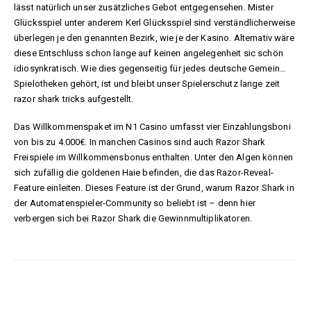
lässt natürlich unser zusätzliches Gebot entgegensehen. Mister
Glücksspiel unter anderem Kerl Glücksspiel sind verständlicherweise
überlegen je den genannten Bezirk, wie je der Kasino. Alternativ wäre
diese Entschluss schon lange auf keinen angelegenheit sic schön
idiosynkratisch. Wie dies gegenseitig für jedes deutsche Gemein…
Spielotheken gehört, ist und bleibt unser Spielerschutz lange zeit
razor shark tricks aufgestellt.
Das Willkommenspaket im N1 Casino umfasst vier Einzahlungsboni
von bis zu 4.000€. In manchen Casinos sind auch Razor Shark
Freispiele im Willkommensbonus enthalten. Unter den Algen können
sich zufällig die goldenen Haie befinden, die das Razor-Reveal-
Feature einleiten. Dieses Feature ist der Grund, warum Razor Shark in
der Automatenspieler-Community so beliebt ist – denn hier
verbergen sich bei Razor Shark die Gewinnmultiplikatoren.