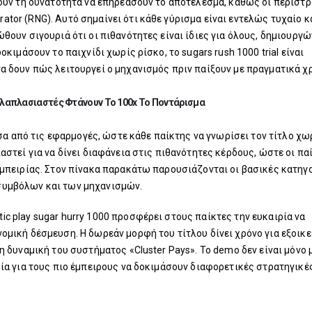
έχουν τη δυνατότητα να επηρεάσουν το αποτέλεσμα, καθώς οι περιστ
tor (RNG). Αυτό σημαίνει ότι κάθε γύρισμα είναι εντελώς τυχαίο κ
ώθουν σιγουριά ότι οι πιθανότητες είναι ίδιες για όλους, δημιουργ
οκιμάσουν το παιχνίδι χωρίς ρίσκο, το sugars rush 1000 trial είναι
να δουν πώς λειτουργεί ο μηχανισμός πριν παίξουν με πραγματικά χ
ολλαπλασιαστές Φτάνουν Το 100x Το Ποντάρισμα
μέσα από τις εφαρμογές, ώστε κάθε παίκτης να γνωρίσει τον τίτλο χω
αστεί για να δίνει διαφάνεια στις πιθανότητες κέρδους, ώστε οι πα
 εμπειρίας. Στον πίνακα παρακάτω παρουσιάζονται οι βασικές κατηγ
συμβόλων και των μηχανισμών.
c play sugar hurry 1000 προσφέρει στους παίκτες την ευκαιρία να
νομική δέσμευση. Η δωρεάν μορφή του τίτλου δίνει χρόνο για εξοικ
η δυναμική του συστήματος «Cluster Pays». Το demo δεν είναι μόνο 
ρία για τους πιο έμπειρους να δοκιμάσουν διαφορετικές στρατηγικέ