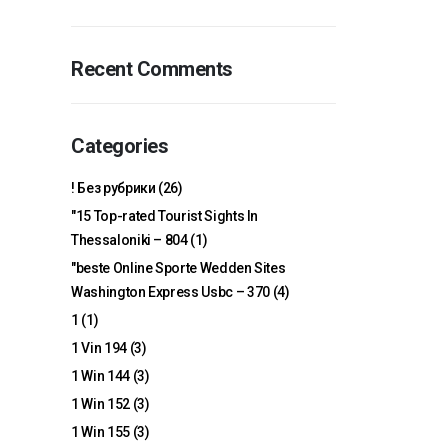
Recent Comments
Categories
! Без рубрики
(26)
"15 Top-rated Tourist Sights In
Thessaloniki – 804
(1)
"beste Online Sporte Wedden Sites
Washington Express Usbc – 370
(4)
1
(1)
1 Vin 194
(3)
1 Win 144
(3)
1 Win 152
(3)
1 Win 155
(3)