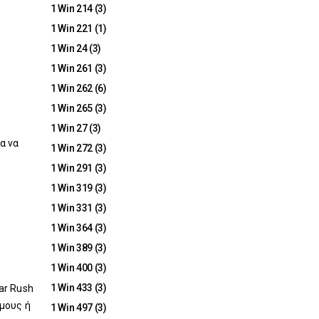
1 Win 214
(3)
1 Win 221
(1)
1 Win 24
(3)
1 Win 261
(3)
1 Win 262
(6)
1 Win 265
(3)
1 Win 27
(3)
α να
1 Win 272
(3)
1 Win 291
(3)
1 Win 319
(3)
1 Win 331
(3)
1 Win 364
(3)
1 Win 389
(3)
1 Win 400
(3)
1 Win 433
(3)
ar Rush
αμους ή
1 Win 497
(3)