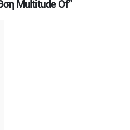
ση Multitude Of”