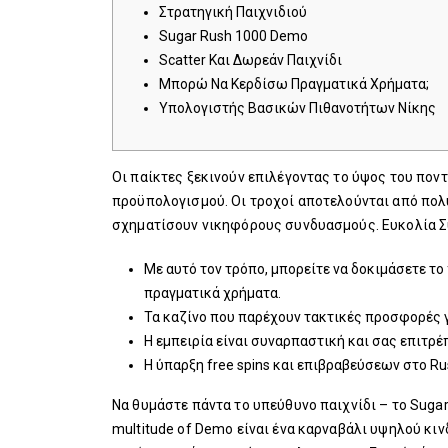
Στρατηγική Παιχνιδιού
Sugar Rush 1000 Demo
Scatter Και Δωρεάν Παιχνίδι
Μπορώ Να Κερδίσω Πραγματικά Χρήματα;
Υπολογιστής Βασικών Πιθανοτήτων Νίκης
Οι παίκτες ξεκινούν επιλέγοντας το ύψος του ποντ
προϋπολογισμού. Οι τροχοί αποτελούνται από πολ
σχηματίσουν νικηφόρους συνδυασμούς. Ευκολία 
Με αυτό τον τρόπο, μπορείτε να δοκιμάσετε το 
πραγματικά χρήματα.
Τα καζίνο που παρέχουν τακτικές προσφορές γ
Η εμπειρία είναι συναρπαστική και σας επιτρέπ
Η ύπαρξη free spins και επιβραβεύσεων στο R
Να θυμάστε πάντα το υπεύθυνο παιχνίδι – το Sugar
multitude of Demo είναι ένα καρναβάλι υψηλού κιν