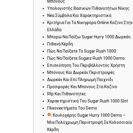
Μπόνους
Υπολογιστής Βασικών Πιθανοτήτων Νίκης
Νέα Σύμβολα Και Χαρακτηριστικά
Κριτήρια Για Τα Νικηφόρα Online Καζίνο Στην
Ελλάδα
Μπορώ Να Παίξω Sugar Hurry 1000 Δωρεάν;
Πιθανά Κέρδη
Πώς Να Παίξετε Το Sugar Rush 1000
Πώς Να Παίξετε Sugars Rush 1000 Demo
Επισκόπηση Του Περιβάλλοντος Χρήστη
Μπόνους Και Δωρεάν Περιστροφές
Δωρεάν Και Επί Πληρωμή Παιχνίδι
Προσφορές Και Μπόνους Στα Καζίνο
Rtp Και Πιθανότητες
Χαρακτηριστικά Του Sugar Rush 1000 Slot
Πλεονεκτήματα Του Demo
Κουλοχέρης Sugar Hurry 1000 Demo –
Μια Πολύχρωμη Περιστροφή Σε Κολοσσιαία
Κέρδη