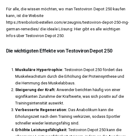
Für alle, die wissen möchten, wo man Testoviron Depot 250 kaufen
kann, ist die Website
https://trenbolonbestellen.com/erzeugnis/testoviron-depot-250-mg-
german-remedies/
die ideale Lösung: Hier gibt es alle wichtigen
Infos über Testoviron Depot 250.
Die wichtigsten Effekte von Testoviron Depot 250
Muskuläre Hypertrophie:
Testoviron Depot 250 fördert das
Muskelwachstum durch die Erhöhung der Proteinsynthese und
die Hemmung des Muskelabbaus.
Steigerung der Kraft:
Anwender berichten häufig von einer
signifikanten Zunahme der Kraftwerte, was sich positiv auf die
Trainingsintensität auswirkt.
Verbesserte Regeneration:
Das Anabolikum kann die
Erholungszeit nach dem Training verkürzen, sodass Sportler
schneller wieder leistungsfähig sind.
Erhöhte Leistungsfähigkeit:
Testoviron Depot 250 kann die