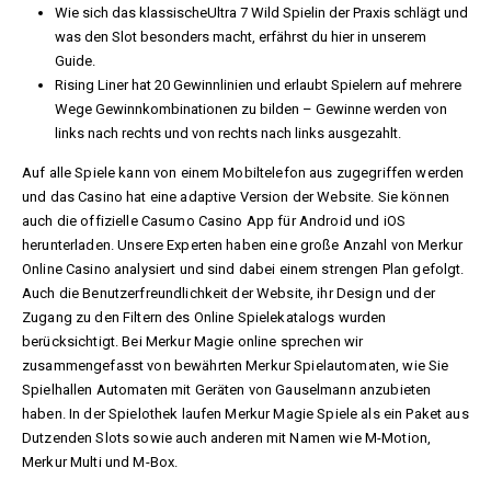
Wie sich das klassischeUltra 7 Wild Spielin der Praxis schlägt und
was den Slot besonders macht, erfährst du hier in unserem
Guide.
Rising Liner hat 20 Gewinnlinien und erlaubt Spielern auf mehrere
Wege Gewinnkombinationen zu bilden – Gewinne werden von
links nach rechts und von rechts nach links ausgezahlt.
Auf alle Spiele kann von einem Mobiltelefon aus zugegriffen werden
und das Casino hat eine adaptive Version der Website. Sie können
auch die offizielle Casumo Casino App für Android und iOS
herunterladen. Unsere Experten haben eine große Anzahl von Merkur
Online Casino analysiert und sind dabei einem strengen Plan gefolgt.
Auch die Benutzerfreundlichkeit der Website, ihr Design und der
Zugang zu den Filtern des Online Spielekatalogs wurden
berücksichtigt. Bei Merkur Magie online sprechen wir
zusammengefasst von bewährten Merkur Spielautomaten, wie Sie
Spielhallen Automaten mit Geräten von Gauselmann anzubieten
haben. In der Spielothek laufen Merkur Magie Spiele als ein Paket aus
Dutzenden Slots sowie auch anderen mit Namen wie M-Motion,
Merkur Multi und M-Box.