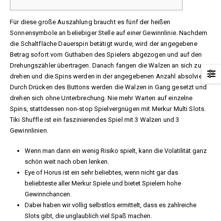
Für diese große Auszahlung braucht es fünf der heißen
Sonnensymbole an beliebiger Stelle auf einer Gewinnlinie. Nachdem
die Schaltfläche Dauerspin betätigt wurde, wird der angegebene
Betrag sofort vom Guthaben des Spielers abgezogen und auf den
Drehungszähler übertragen. Danach fangen die Walzen an sich zu
drehen und die Spins werden in der angegebenen Anzahl absolviert.
Durch Drücken des Buttons werden die Walzen in Gang gesetzt und
drehen sich ohne Unterbrechung.
Nie mehr Warten auf einzelne
Spins, stattdessen non-stop Spielvergnügen mit Merkur Multi Slots.
Tiki Shuffle ist ein faszinierendes Spiel mit 3 Walzen und 3
Gewinnlinien.
Wenn man dann ein wenig Risiko spielt, kann die Volatilität ganz
schön weit nach oben lenken.
Eye of Horus ist ein sehr beliebtes, wenn nicht gar das
beliebteste aller Merkur Spiele und bietet Spielern hohe
Gewinnchancen.
Dabei haben wir völlig selbstlos ermittelt, dass es zahlreiche
Slots gibt, die unglaublich viel Spaß machen.