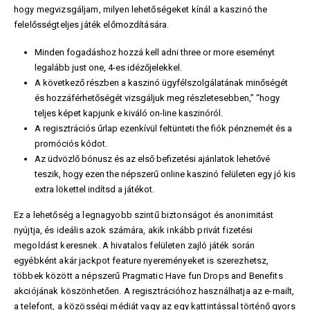
hogy megvizsgáljam, milyen lehetőségeket kínál a kaszinó the
felelősségteljes játék előmozdítására.
Minden fogadáshoz hozzá kell adni three or more eseményt
legalább just one, 4-es idézőjelekkel.
A következő részben a kaszinó ügyfélszolgálatának minőségét
és hozzáférhetőségét vizsgáljuk meg részletesebben,” “hogy
teljes képet kapjunk e kiváló on-line kaszinóról.
A regisztrációs űrlap ezenkívül feltünteti the fiók pénznemét és a
promóciós kódot.
Az üdvözlő bónusz és az első befizetési ajánlatok lehetővé
teszik, hogy ezen the népszerű online kaszinó felületen egy jó kis
extra lökettel indítsd a játékot.
Ez a lehetőség a legnagyobb szintű biztonságot és anonimitást
nyújtja, és ideális azok számára, akik inkább privát fizetési
megoldást keresnek. A hivatalos felületen zajló játék során
egyébként akár jackpot feature nyereményeket is szerezhetsz,
többek között a népszerű Pragmatic Have fun Drops and Benefits
akciójának köszönhetően. A regisztrációhoz használhatja az e-mailt,
a telefont, a közösségi médiát vagy az egy kattintással történő gyors