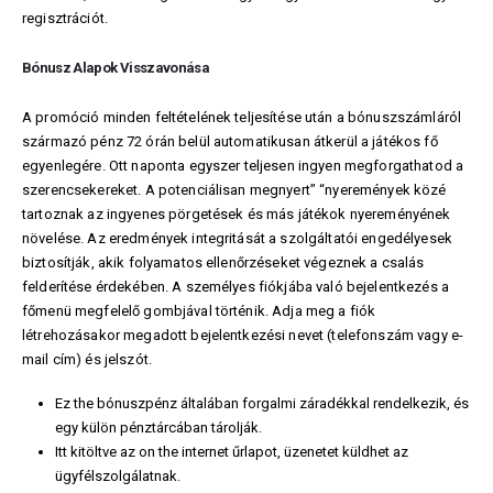
regisztrációt.
Bónusz Alapok Visszavonása
A promóció minden feltételének teljesítése után a bónuszszámláról
származó pénz 72 órán belül automatikusan átkerül a játékos fő
egyenlegére. Ott naponta egyszer teljesen ingyen megforgathatod a
szerencsekereket. A potenciálisan megnyert” “nyeremények közé
tartoznak az ingyenes pörgetések és más játékok nyereményének
növelése. Az eredmények integritását a szolgáltatói engedélyesek
biztosítják, akik folyamatos ellenőrzéseket végeznek a csalás
felderítése érdekében. A személyes fiókjába való bejelentkezés a
főmenü megfelelő gombjával történik. Adja meg a fiók
létrehozásakor megadott bejelentkezési nevet (telefonszám vagy e-
mail cím) és jelszót.
Ez the bónuszpénz általában forgalmi záradékkal rendelkezik, és
egy külön pénztárcában tárolják.
Itt kitöltve az on the internet űrlapot, üzenetet küldhet az
ügyfélszolgálatnak.