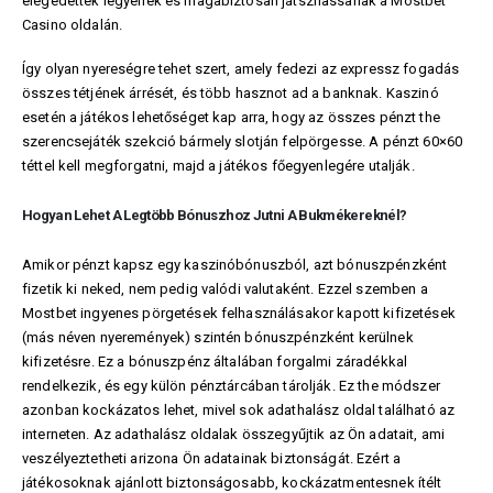
elégedettek legyenek és magabiztosan játszhassanak a Mostbet
Casino oldalán.
Így olyan nyereségre tehet szert, amely fedezi az expressz fogadás
összes tétjének árrését, és több hasznot ad a banknak. Kaszinó
esetén a játékos lehetőséget kap arra, hogy az összes pénzt the
szerencsejáték szekció bármely slotján felpörgesse. A pénzt 60×60
téttel kell megforgatni, majd a játékos főegyenlegére utalják.
Hogyan Lehet A Legtöbb Bónuszhoz Jutni A Bukmékereknél?
Amikor pénzt kapsz egy kaszinóbónuszból, azt bónuszpénzként
fizetik ki neked, nem pedig valódi valutaként. Ezzel szemben a
Mostbet ingyenes pörgetések felhasználásakor kapott kifizetések
(más néven nyeremények) szintén bónuszpénzként kerülnek
kifizetésre. Ez a bónuszpénz általában forgalmi záradékkal
rendelkezik, és egy külön pénztárcában tárolják. Ez the módszer
azonban kockázatos lehet, mivel sok adathalász oldal található az
interneten. Az adathalász oldalak összegyűjtik az Ön adatait, ami
veszélyeztetheti arizona Ön adatainak biztonságát. Ezért a
játékosoknak ajánlott biztonságosabb, kockázatmentesnek ítélt