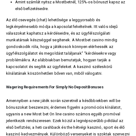
Amint számlát nyitsz a Mostbetnél, 125%-os bónuszt kapsz az
első befizetésedre.
Az élő csevegés (chat) lehetősége a leggyorsabb és
legkényelmesebb módja a kapcsolatfelvételnek. Itt valós idejű
válaszokat kaphatsz a kérdéseidre, és az ügyfélszolgálati
munkatársak készséggel segítenek. A Mostbet casino mindig
gondoskodik róla, hogy a játékosok könnyen elérhessék az
ügyfélszolgálatot és megoldást találjanak” “kérdéseikre vagy
problémáikra. Az alábbiakban bemutatjuk, hogyan tarják a
kapcsolatot és segítik az ügyfeleket. A kaszinó széleskörű
kínálatának köszönhetően bőven van, miből válogatni.
Wagering Requirements For Simply No Deposit Bonuses
Amennyiben a new játék során szeretnél a későbbiekben will be
bónuszokat beszerezni, érdemes figyelni a promóciós kínálatot,
ugyanis a new Most bet On line casino számos egyéb promóval
jelentkezik rendszeresen. Ezek közül a legnépszerűbb például az
első befiztési, a heti cashback és the hétvégi kaszinó, sport és élő
kaszinó kedvezmények. Különböző versenyeket is szoktak szervezni