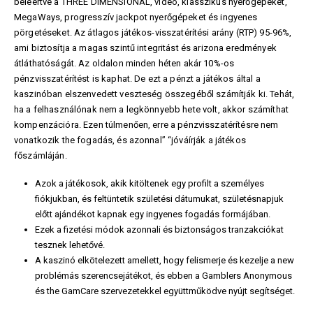
beleértve a THREE DIMENSIONAL, videó, klasszikus nyerőgépeket,
MegaWays, progresszív jackpot nyerőgépeket és ingyenes
pörgetéseket. Az átlagos játékos-visszatérítési arány (RTP) 95-96%,
ami biztosítja a magas szintű integritást és arizona eredmények
átláthatóságát. Az oldalon minden héten akár 10%-os
pénzvisszatérítést is kaphat. De ezt a pénzt a játékos által a
kaszinóban elszenvedett veszteség összegéből számítják ki. Tehát,
ha a felhasználónak nem a legkönnyebb hete volt, akkor számíthat
kompenzációra. Ezen túlmenően, erre a pénzvisszatérítésre nem
vonatkozik the fogadás, és azonnal” “jóváírják a játékos
főszámláján.
Azok a játékosok, akik kitöltenek egy profilt a személyes
fiókjukban, és feltüntetik születési dátumukat, születésnapjuk
előtt ajándékot kapnak egy ingyenes fogadás formájában.
Ezek a fizetési módok azonnali és biztonságos tranzakciókat
tesznek lehetővé.
A kaszinó elkötelezett amellett, hogy felismerje és kezelje a new
problémás szerencsejátékot, és ebben a Gamblers Anonymous
és the GamCare szervezetekkel együttműködve nyújt segítséget.