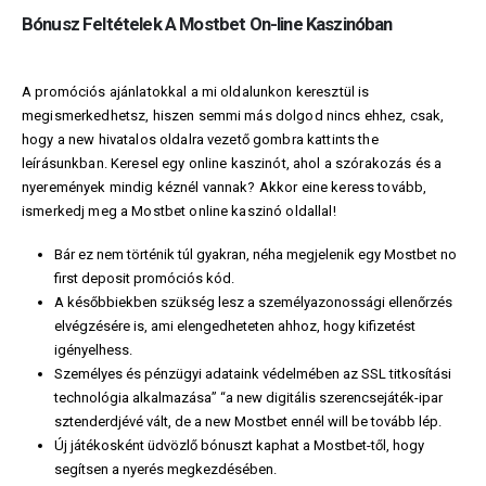
Bónusz Feltételek A Mostbet On-line Kaszinóban
A promóciós ajánlatokkal a mi oldalunkon keresztül is
megismerkedhetsz, hiszen semmi más dolgod nincs ehhez, csak,
hogy a new hivatalos oldalra vezető gombra kattints the
leírásunkban. Keresel egy online kaszinót, ahol a szórakozás és a
nyeremények mindig kéznél vannak? Akkor eine keress tovább,
ismerkedj meg a Mostbet online kaszinó oldallal!
Bár ez nem történik túl gyakran, néha megjelenik egy Mostbet no
first deposit promóciós kód.
A későbbiekben szükség lesz a személyazonossági ellenőrzés
elvégzésére is, ami elengedheteten ahhoz, hogy kifizetést
igényelhess.
Személyes és pénzügyi adataink védelmében az SSL titkosítási
technológia alkalmazása” “a new digitális szerencsejáték-ipar
sztenderdjévé vált, de a new Mostbet ennél will be tovább lép.
Új játékosként üdvözlő bónuszt kaphat a Mostbet-től, hogy
segítsen a nyerés megkezdésében.