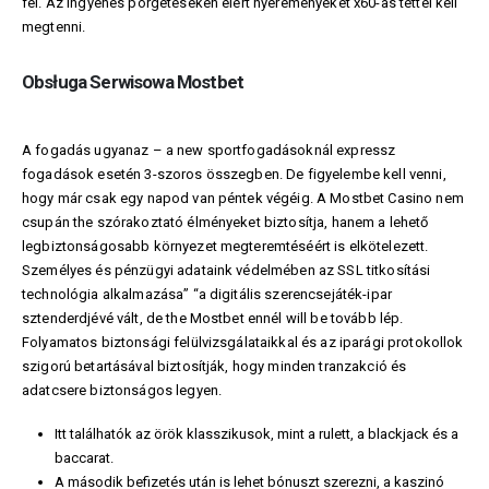
fel. Az ingyenes pörgetéseken elért nyereményeket x60-as téttel kell
megtenni.
Obsługa Serwisowa Mostbet
A fogadás ugyanaz – a new sportfogadásoknál expressz
fogadások esetén 3-szoros összegben. De figyelembe kell venni,
hogy már csak egy napod van péntek végéig. A Mostbet Casino nem
csupán the szórakoztató élményeket biztosítja, hanem a lehető
legbiztonságosabb környezet megteremtéséért is elkötelezett.
Személyes és pénzügyi adataink védelmében az SSL titkosítási
technológia alkalmazása” “a digitális szerencsejáték-ipar
sztenderdjévé vált, de the Mostbet ennél will be tovább lép.
Folyamatos biztonsági felülvizsgálataikkal és az iparági protokollok
szigorú betartásával biztosítják, hogy minden tranzakció és
adatcsere biztonságos legyen.
Itt találhatók az örök klasszikusok, mint a rulett, a blackjack és a
baccarat.
A második befizetés után is lehet bónuszt szerezni, a kaszinó