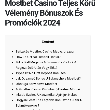
Mostbet Casino Teljes Körű
Vélemény Bónuszok És
Promóciók 2024
Content
Befizetés Mostbet Casino Magyarország
How To Get No Deposit Bonus?
Mikor Kell Megadni A Promóciós Kódot? A
Regisztráció Után Vagy Előtt?
Types Of No First Deposit Bonuses:
Jak Otrzymać Bonus U Bukmachera Mostbet?
Obsługa Serwisowa Mostbet
A Mostbet Casino Különböző Fizetési Módjai
Inkább Ezeket A Kaszinókat Ajánljuk Neked:
Hogyan Lehet The Legtöbb Bónuszhoz Jutni A
Bukmékereknél?