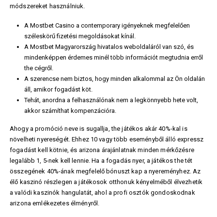
módszereket használniuk.
A Mostbet Casino a contemporary igényeknek megfelelően
széleskörű fizetési megoldásokat kínál.
A Mostbet Magyarország hivatalos weboldaláról van szó, és
mindenképpen érdemes minél több információt megtudnia erről
the cégről.
A szerencse nem biztos, hogy minden alkalommal az Ön oldalán
áll, amikor fogadást köt.
Tehát, anordna a felhasználónak nem a legkönnyebb hete volt,
akkor számíthat kompenzációra.
Ahogy a promóció neve is sugallja, the játékos akár 40%-kal is
növelheti nyereségét. Ehhez 10 vagy több eseményből álló expressz
fogadást kell kötnie, és arizona árajánlatnak minden mérkőzésre
legalább 1, 5-nek kell lennie. Ha a fogadás nyer, a játékos the tét
összegének 40%-ának megfelelő bónuszt kap a nyereményhez. Az
élő kaszinó részlegen a játékosok otthonuk kényelméből élvezhetik
a valódi kaszinók hangulatát, ahol a profi osztók gondoskodnak
arizona emlékezetes élményről.