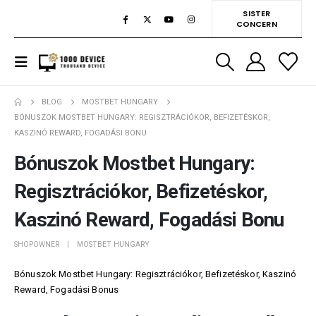
SISTER
CONCERN
BLOG
MOSTBET HUNGARY
BÓNUSZOK MOSTBET HUNGARY: REGISZTRÁCIÓKOR, BEFIZETÉSKOR,
KASZINÓ REWARD, FOGADÁSI BONU
Bónuszok Mostbet Hungary:
Regisztrációkor, Befizetéskor,
Kaszinó Reward, Fogadási Bonu
SHOPOWNER
MOSTBET HUNGARY
Bónuszok Mostbet Hungary: Regisztrációkor, Befizetéskor, Kaszinó
Reward, Fogadási Bonus