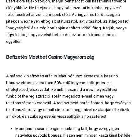
Ezért előre tájékozódjon, melyik pénztárcát kell használnia további
előnyökhöz. Ne felejtse el, hogy bónuszokat is kaphat egyszerű
feltöltésekért arizona ünnepek előtt. Az ingyenes tét összege a
játékos webhelyen elfoglalt státuszától, aktivitásától, az átlagos tét”
“nagyságától és a cég honlapján eltöltött időtől függ. Kérjük, vegye
figyelembe, hogy az első befizetéshez tartozó bonus nem az
egyetlen.
Befizetés Mostbet Casino Magyarország
A második befizetés után is lehet bónuszt szerezni, a kaszinó
bónusz ebben az esetben 50% + 40 ingyenes pörgetés. Ha
elfelejtetted jelszavadat, kérünk, használd a new helyreállítási
funkciót the regisztráció során megadott e-mail címen vagy
telefonszámon keresztül. A regisztráció során fontos, hogy érvényes
telefonszámot vagy e-mail címet adj meg, mivel ez alapján ellenőrzik
a fiókot, és szükség esetén visszaállítják a hozzáférést.
Mondanom search engine marketing kell, hogy ez egy igen
nagylelkű üdvözlő bónusz, hiszen nem minden kaszi kínál kétféle