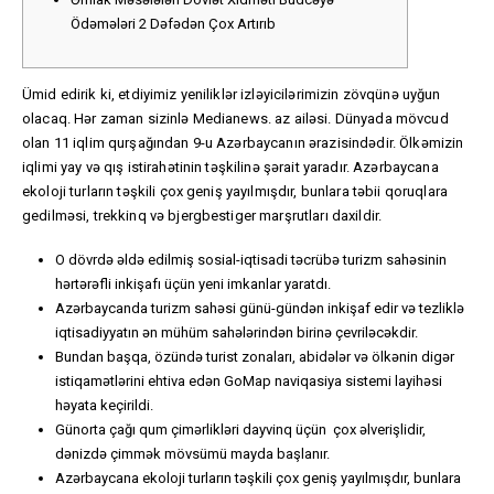
Ödəmələri 2 Dəfədən Çox Artırıb
Ümid edirik ki, etdiyimiz yeniliklər izləyicilərimizin zövqünə uyğun
olacaq. Hər zaman sizinlə Medianews. az ailəsi. Dünyada mövcud
olan 11 iqlim qurşağından 9-u Azərbaycanın ərazisindədir. Ölkəmizin
iqlimi yay və qış istirahətinin təşkilinə şərait yaradır. Azərbaycana
ekoloji turların təşkili çox geniş yayılmışdır, bunlara təbii qoruqlara
gedilməsi, trekkinq və bjergbestiger marşrutları daxildir.
O dövrdə əldə edilmiş sosial-iqtisadi təcrübə turizm sahəsinin
hərtərəfli inkişafı üçün yeni imkanlar yaratdı.
Azərbaycanda turizm sahəsi günü-gündən inkişaf edir və tezliklə
iqtisadiyyatın ən mühüm sahələrindən birinə çevriləcəkdir.
Bundan başqa, özündə turist zonaları, abidələr və ölkənin digər
istiqamətlərini ehtiva edən GoMap naviqasiya sistemi layihəsi
həyata keçirildi.
Günorta çağı qum çimərlikləri dayvinq üçün çox əlverişlidir,
dənizdə çimmək mövsümü mayda başlanır.
Azərbaycana ekoloji turların təşkili çox geniş yayılmışdır, bunlara