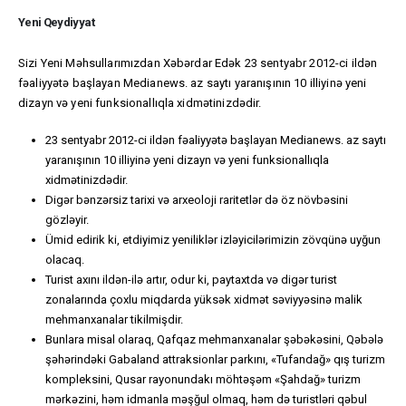
Yeni Qeydiyyat
Sizi Yeni Məhsullarımızdan Xəbərdar Edək 23 sentyabr 2012-ci ildən
fəaliyyətə başlayan Medianews. az saytı yaranışının 10 illiyinə yeni
dizayn və yeni funksionallıqla xidmətinizdədir.
23 sentyabr 2012-ci ildən fəaliyyətə başlayan Medianews. az saytı
yaranışının 10 illiyinə yeni dizayn və yeni funksionallıqla
xidmətinizdədir.
Digər bənzərsiz tarixi və arxeoloji raritetlər də öz növbəsini
gözləyir.
Ümid edirik ki, etdiyimiz yeniliklər izləyicilərimizin zövqünə uyğun
olacaq.
Turist axını ildən-ilə artır, odur ki, paytaxtda və digər turist
zonalarında çoxlu miqdarda yüksək xidmət səviyyəsinə malik
mehmanxanalar tikilmişdir.
Bunlara misal olaraq, Qafqaz mehmanxanalar şəbəkəsini, Qəbələ
şəhərindəki Gabaland attraksionlar parkını, «Tufandağ» qış turizm
kompleksini, Qusar rayonundakı möhtəşəm «Şahdağ» turizm
mərkəzini, həm idmanla məşğul olmaq, həm də turistləri qəbul