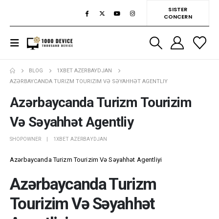
SISTER
CONCERN
BLOG
1XBET AZERBAYDJAN
AZƏRBAYCANDA TURIZM TOURIZIM VƏ SƏYAHHƏT AGENTLIY
Azərbaycanda Turizm Tourizim
Və Səyahhət Agentliy
SHOPOWNER
1XBET AZERBAYDJAN
Azərbaycanda Turizm Tourizim Və Səyahhət Agentliyi
Azərbaycanda Turizm
Tourizim Və Səyahhət