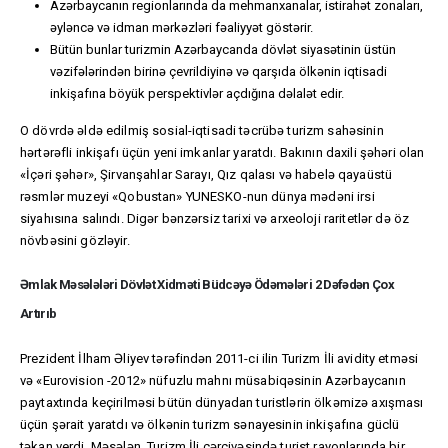
Azərbaycanın regionlarında da mehmanxanalar, istirahət zonaları,
əyləncə və idman mərkəzləri fəaliyyət göstərir.
Bütün bunlar turizmin Azərbaycanda dövlət siyasətinin üstün
vəzifələrindən birinə çevrildiyinə və qarşıda ölkənin iqtisadi
inkişafına böyük perspektivlər açdığına dəlalət edir.
O dövrdə əldə edilmiş sosial-iqtisadi təcrübə turizm sahəsinin
hərtərəfli inkişafı üçün yeni imkanlar yaratdı. Bakının daxili şəhəri olan
«İçəri şəhər», Şirvanşahlar Sarayı, Qız qalası və habelə qayaüstü
rəsmlər muzeyi «Qobustan» YUNESKO-nun dünya mədəni irsi
siyahısına salındı. Digər bənzərsiz tarixi və arxeoloji raritetlər də öz
növbəsini gözləyir.
Əmlak Məsələləri Dövlət Xidməti Büdcəyə Ödəmələri 2 Dəfədən Çox
Artırıb
Prezident İlham Əliyev tərəfindən 2011-ci ilin Turizm İli avidity etməsi
və «Eurovision -2012» nüfuzlu mahnı müsabiqəsinin Azərbaycanın
paytaxtında keçirilməsi bütün dünyadan turistlərin ölkəmizə axışması
üçün şərait yaratdı və ölkənin turizm sənayesinin inkişafına güclü
təkan verdi. Məsələn, Turizm İli çərçivəsində turist rayonlarında bir