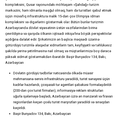
kompleksini, Qusar rayonundakı möhtəşəm «Şahdağ» turizm
mərkəzini, həm idmanla məşğul olmaq, həm də turistləri qəbul etmək
üçün müvafiq infrastruktura malik 15-dən çox Olimpiya idman
kompleksini və digərlərini göstərmək olar. Bütün bunlar turizmin
Azərbaycanda dövlət siyasətinin üstün vəzifələrindən birinə
çevrildiyinə və qarşıda ölkənin iqtisadi inkişafına böyük perspektivlər
açdığına dəlalət edir. Şirkətimizin ən başlıca məqsədi üzərinə
götürdüyü turizmlə əlaqədar xidmətlərin tam, keyfiyyətli və təhlükəsiz
şəkildə yerinə yetirilməsinə nail olmaq və müştərilərimizə boy dərəcə
yüksək xidmət göstərməkdən ibarətdir. Bəşir Bunyadov 134, Bakı,
Azərbaycan
Dövlətin gördüyü tədbirlər nəticəsində ölkədə müasir
mehmanxana-servis infrastrukturu yaradıldı, turist sənayesi üçün
kadrlar hazırlandı, çoxşaxəli tur agentləri şəbəkəsi formalaşdırıldı
(200-dən çox turist firmaları), informasiya-reklam strukturları
uğurla işələməyə başladı, Azərbaycan üzrə ən mənzərəli və firavan
regionlardan keçən çoxlu turist marşrutları yaradıldı və sınaqdan
keçirildi.
Bəşir Bunyadov 134, Bakı, Azərbaycan