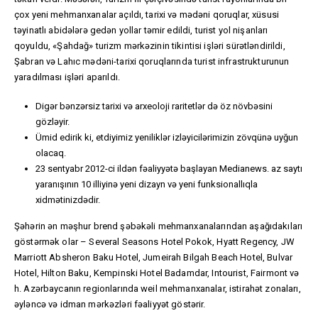
çox yeni mehmanxanalar açıldı, tarixi və mədəni qoruqlar, xüsusi
təyinatlı abidələrə gedən yollar təmir edildi, turist yol nişanları
qoyuldu, «Şahdağ» turizm mərkəzinin tikintisi işləri sürətləndirildi,
Şabran və Lahıc mədəni-tarixi qoruqlarında turist infrastrukturunun
yaradılması işləri aparıldı.
Digər bənzərsiz tarixi və arxeoloji raritetlər də öz növbəsini
gözləyir.
Ümid edirik ki, etdiyimiz yeniliklər izləyicilərimizin zövqünə uyğun
olacaq.
23 sentyabr 2012-ci ildən fəaliyyətə başlayan Medianews. az saytı
yaranışının 10 illiyinə yeni dizayn və yeni funksionallıqla
xidmətinizdədir.
Şəhərin ən məşhur brend şəbəkəli mehmanxanalarından aşağıdakıları
göstərmək olar – Several Seasons Hotel Pokok, Hyatt Regency, JW
Marriott Absheron Baku Hotel, Jumeirah Bilgah Beach Hotel, Bulvar
Hotel, Hilton Baku, Kempinski Hotel Badamdar, Intourist, Fairmont və
h. Azərbaycanın regionlarında weil mehmanxanalar, istirahət zonaları,
əyləncə və idman mərkəzləri fəaliyyət göstərir.