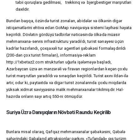
təbii qoruqlara gedilməsi, trekkinq və bjergbestiger marşrutları
daxildir.
Bundan başqa, özündə turist zonaları, abidələr və ölkənin digər
istiqamətlərini ehtiva edən GoMap naviqasiya sistemi layihəsi həyata
keçirildi. Dövlətin gördüyü tədbirlər nəticəsində ölkədə müasir
mehmanxana-servis infrastrukturu yaradıldı, turist sənayesi üçün
kadrlar hazırlandı, çoxşaxəli tur agentləri şəbəkəsi formalaşdırıldı
(200-dən çox turist firmaları), informasiya-reklam
http://1xbetaz2.com
strukturları uğurla işələməyə başladı,
Azərbaycan üzrə ən mənzərəli və firavan regionlardan keçən çoxlu
turist marşrutları yaradıldı və sınaqdan keçirildi. Turist axını ildən-ilə
artır, odur ki, paytaxtda və digər turist zonalarında çoxlu miqdarda
yüksək xidmət səviyyəsinə malik mehmanxanalar tikilmişdir. Hal-
hazırda onların sayı artıq 550-ni ötmüşdür.
Suriya Üzrə Danışıqların Növbəti Raundu Keçirilib
Bunlara misal olaraq, Qafqaz mehmanxanalar şəbəkəsini, Qəbələ
şəhərindəki Gabaland attraksionlar parkını, «Tufandağ» qış turizm