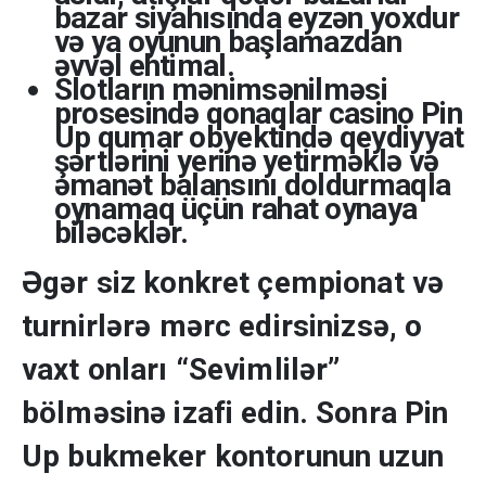
bazar siyahısında eyzən yoxdur
və ya oyunun başlamazdan
əvvəl ehtimal.
Slotların mənimsənilməsi
prosesində qonaqlar casino Pin
Up qumar obyektində qeydiyyat
şərtlərini yerinə yetirməklə və
əmanət balansını doldurmaqla
oynamaq üçün rahat oynaya
biləcəklər.
Əgər siz konkret çempionat və
turnirlərə mərc edirsinizsə, o
vaxt onları “Sevimlilər”
bölməsinə izafi edin. Sonra Pin
Up bukmeker kontorunun uzun