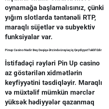
oynamağa başlamalısınız, çünki
yığım slotlarda təntənəli RTP,
maraqlı süjetlər və subyektiv
funksiyalar var.
Pinup Casino Nadir Beş Dəqiqə Ərzində ürəyiaçiq Qeydiyyat Təklif Edir
İstifadəçi rəyləri Pin Up casino
az göstərilən xidmətlərin
keyfiyyətini təsdiqləyir. Maraqlı
və müxtəlif mümkün mərclər
yüksək hədiyyələr qazanmaq