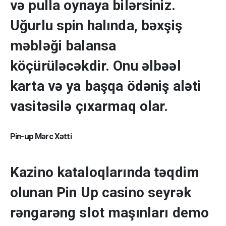
və pulla oynaya bilərsiniz.
Uğurlu spin halında, bəxşiş
məbləği balansa
köçürüləcəkdir. Onu əlbəəl
karta və ya başqa ödəniş aləti
vasitəsilə çıxarmaq olar.
Pin-up Mərc Xətti
Kazino kataloqlarında təqdim
olunan Pin Up casino seyrək
rəngarəng slot maşınları demo