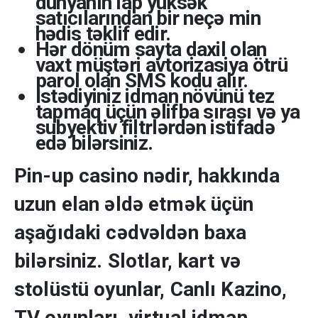
dünyanın lap yüksək
satıcılarından bir neçə min
hədis təklif edir.
Hər dönüm sayta daxil olan
vaxt müştəri avtorizasiya ötrü
parol olan SMS kodu alır.
İstədiyiniz idman növünü tez
tapmaq üçün əlifba sırası və ya
subyektiv filtrlərdən istifadə
edə bilərsiniz.
Pin-up casino nədir, hakkında
uzun elan əldə etmək üçün
aşağıdaki cədvəldən baxa
bilərsiniz. Slotlar, kart və
stolüstü oyunlar, Canlı Kazino,
TV oyunları, virtual idman,