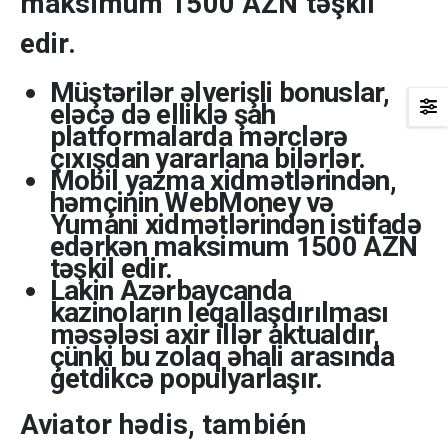
maksimum 1500 AZN təşkil
edir.
Müştərilər əlverişli bonuslar,
eləcə də elliklə şah
platformalarda mərclərə
çıxışdan yararlana bilərlər.
Mobil yazma xidmətlərindən,
həmçinin WebMoney və
Yumani xidmətlərindən istifadə
edərkən maksimum 1500 AZN
təşkil edir.
Lakin Azərbaycanda
kazinoların leqallaşdırılması
məsələsi axir illər aktualdır,
çünki bu zolaq əhali arasında
getdikcə populyarlaşır.
Aviator hədis, también