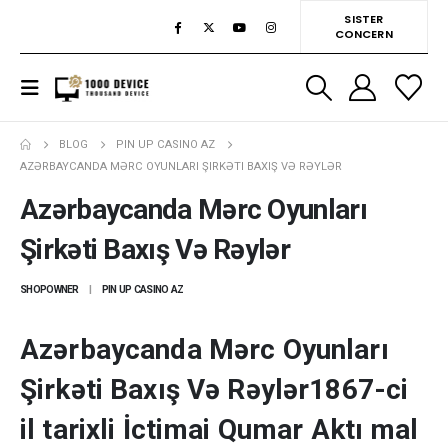
SISTER
CONCERN
BLOG
PIN UP CASINO AZ
AZƏRBAYCANDA MƏRC OYUNLARI ŞIRKƏTI BAXIŞ VƏ RƏYLƏR
Azərbaycanda Mərc Oyunları
Şirkəti Baxış Və Rəylər
SHOPOWNER
PIN UP CASINO AZ
Azərbaycanda Mərc Oyunları
Şirkəti Baxış Və Rəylər
1867-ci
il tarixli İctimai Qumar Aktı mal