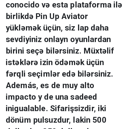
conocido və esta plataforma ilə
birlikdə Pin Up Aviator
yükləmək üçün, siz lap daha
sevdiyiniz onlayn oyunlardan
birini seçə bilərsiniz. Müxtəlif
istəklərə izin ödəmək üçün
fərqli seçimlər edə bilərsiniz.
Además, es de muy alto
impacto y de una sadeed
inigualable. Sifarişsizdir, iki
dönüm pulsuzdur, lakin 500