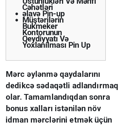
Üstünlükləri Və Mənfi
Cəhətləri
əlavə Pin-up
Müştərilərin
Bukmeker
Kontorunun
Qeydiyyatı Və
Yoxlanılması Pin Up
Mərc əylənmə qaydalarını
dedikcə sədaqətli adlandırmaq
olar. Tamamlandıqdan sonra
bonus xalları istənilən növ
idman mərclərini etmək üçün