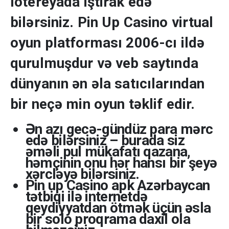
lotereyada iştirak edə
bilərsiniz. Pin Up Casino virtual
oyun platforması 2006-cı ildə
qurulmuşdur və veb saytında
dünyanın ən əla satıcılarından
bir neçə min oyun təklif edir.
Ən azı gecə-gündüz para mərc
edə bilərsiniz – burada siz
əməli pul mükafatı qazana,
həmçinin onu hər hansı bir şeyə
xərcləyə bilərsiniz.
Pin up Casino apk Azərbaycan
tətbiqi ilə internetdə
qeydiyyatdan ötmək üçün əsla
bir solo proqrama daxil ola