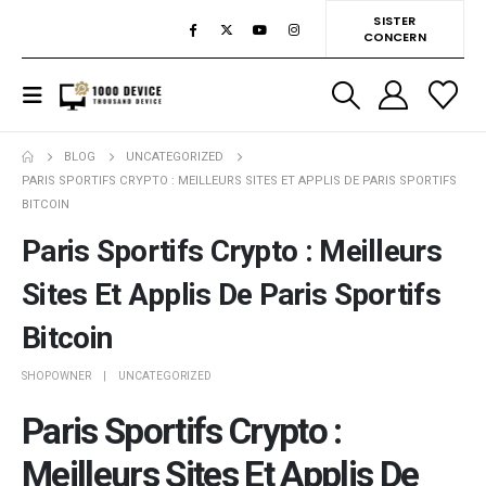
SISTER
CONCERN
BLOG
UNCATEGORIZED
PARIS SPORTIFS CRYPTO : MEILLEURS SITES ET APPLIS DE PARIS SPORTIFS
BITCOIN
Paris Sportifs Crypto : Meilleurs
Sites Et Applis De Paris Sportifs
Bitcoin
SHOPOWNER
UNCATEGORIZED
Paris Sportifs Crypto :
Meilleurs Sites Et Applis De