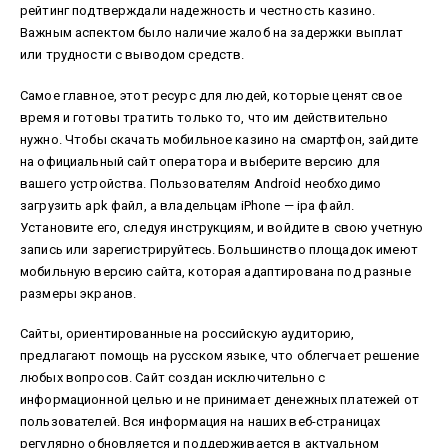
рейтинг подтверждали надежность и честность казино.
Важным аспектом было наличие жалоб на задержки выплат
или трудности с выводом средств.
Самое главное, этот ресурс для людей, которые ценят свое
время и готовы тратить только то, что им действительно
нужно. Чтобы скачать мобильное казино на смартфон, зайдите
на официальный сайт оператора и выберите версию для
вашего устройства. Пользователям Android необходимо
загрузить apk файл, а владельцам iPhone — ipa файл.
Установите его, следуя инструкциям, и войдите в свою учетную
запись или зарегистрируйтесь. Большинство площадок имеют
мобильную версию сайта, которая адаптирована под разные
размеры экранов.
Сайты, ориентированные на российскую аудиторию,
предлагают помощь на русском языке, что облегчает решение
любых вопросов. Сайт создан исключительно с
информационной целью и не принимает денежных платежей от
пользователей. Вся информация на наших веб-страницах
регулярно обновляется и поддерживается в актуальном