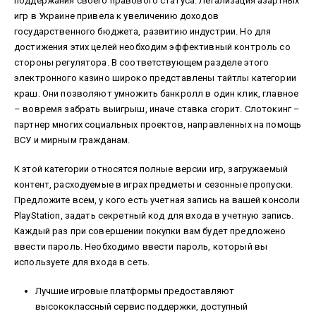
поддержания своего правового статуса. Легализация азартных
игр в Украине привела к увеличению доходов
государственного бюджета, развитию индустрии. Но для
достижения этих целей необходим эффективный контроль со
стороны регулятора. В соответствующем разделе этого
электронного казино широко представлены тайтлы категории
краш. Они позволяют умножить банкролл в один клик, главное
– вовремя забрать выигрыш, иначе ставка сгорит. Слотокинг –
партнер многих социальных проектов, направленных на помощь
ВСУ и мирным гражданам.
К этой категории относятся полные версии игр, загружаемый
контент, расходуемые в играх предметы и сезонные пропуски.
Предложите всем, у кого есть учетная запись на вашей консоли
PlayStation, задать секретный код для входа в учетную запись.
Каждый раз при совершении покупки вам будет предложено
ввести пароль. Необходимо ввести пароль, который вы
используете для входа в сеть.
Лучшие игровые платформы предоставляют
высококлассный сервис поддержки, доступный