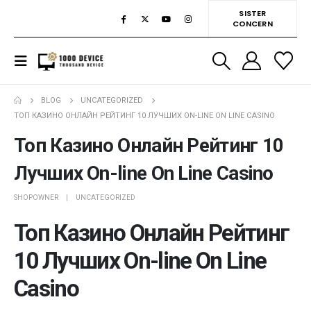
SISTER
CONCERN
BLOG
UNCATEGORIZED
ТОП КАЗИНО ОНЛАЙН РЕЙТИНГ 10 ЛУЧШИХ ON-LINE ON LINE CASINO
Топ Казино Онлайн Рейтинг 10
Лучших On-line On Line Casino
SHOPOWNER
UNCATEGORIZED
Топ Казино Онлайн Рейтинг
10 Лучших On-line On Line
Casino