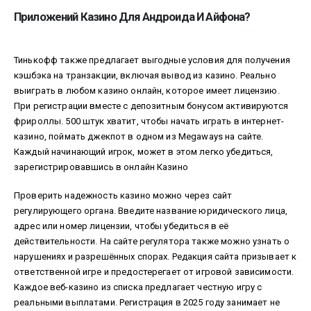
Приложений Казино Для Андроида И Айфона?
Тинькофф также предлагает выгодные условия для получения
кэшбэка на транзакции, включая вывод из казино. Реально
выиграть в любом казино онлайн, которое имеет лицензию.
При регистрации вместе с депозитным бонусом активируются
фрироллы. 500 штук хватит, чтобы начать играть в интернет-
казино, поймать джекпот в одном из Megaways на сайте.
Каждый начинающий игрок, может в этом легко убедиться,
зарегистрировавшись в онлайн Казино
Проверить надежность казино можно через сайт
регулирующего органа. Введите название юридического лица,
адрес или номер лицензии, чтобы убедиться в её
действительности. На сайте регулятора также можно узнать о
нарушениях и разрешённых спорах. Редакция сайта призывает к
ответственной игре и предостерегает от игровой зависимости.
Каждое веб-казино из списка предлагает честную игру с
реальными выплатами. Регистрация в 2025 году занимает не