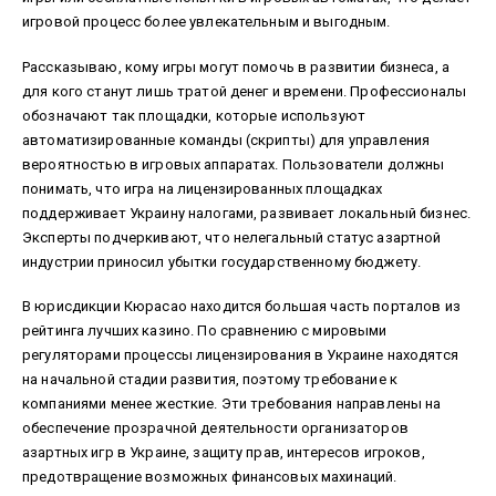
игровой процесс более увлекательным и выгодным.
Рассказываю, кому игры могут помочь в развитии бизнеса, а
для кого станут лишь тратой денег и времени. Профессионалы
обозначают так площадки, которые используют
автоматизированные команды (скрипты) для управления
вероятностью в игровых аппаратах. Пользователи должны
понимать, что игра на лицензированных площадках
поддерживает Украину налогами, развивает локальный бизнес.
Эксперты подчеркивают, что нелегальный статус азартной
индустрии приносил убытки государственному бюджету.
В юрисдикции Кюрасао находится большая часть порталов из
рейтинга лучших казино. По сравнению с мировыми
регуляторами процессы лицензирования в Украине находятся
на начальной стадии развития, поэтому требование к
компаниями менее жесткие. Эти требования направлены на
обеспечение прозрачной деятельности организаторов
азартных игр в Украине, защиту прав, интересов игроков,
предотвращение возможных финансовых махинаций.