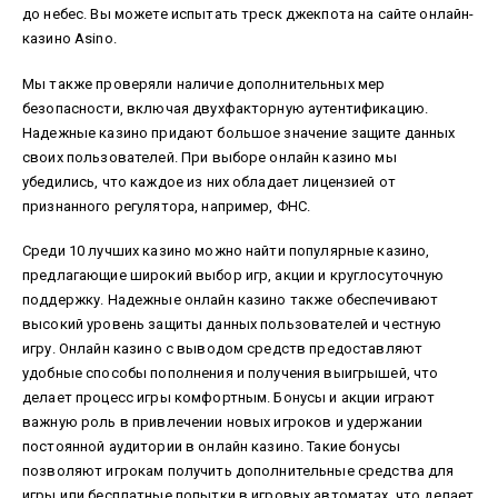
до небес. Вы можете испытать треск джекпота на сайте онлайн-
казино Asino.
Мы также проверяли наличие дополнительных мер
безопасности, включая двухфакторную аутентификацию.
Надежные казино придают большое значение защите данных
своих пользователей. При выборе онлайн казино мы
убедились, что каждое из них обладает лицензией от
признанного регулятора, например, ФНС.
Среди 10 лучших казино можно найти популярные казино,
предлагающие широкий выбор игр, акции и круглосуточную
поддержку. Надежные онлайн казино также обеспечивают
высокий уровень защиты данных пользователей и честную
игру. Онлайн казино с выводом средств предоставляют
удобные способы пополнения и получения выигрышей, что
делает процесс игры комфортным. Бонусы и акции играют
важную роль в привлечении новых игроков и удержании
постоянной аудитории в онлайн казино. Такие бонусы
позволяют игрокам получить дополнительные средства для
игры или бесплатные попытки в игровых автоматах, что делает