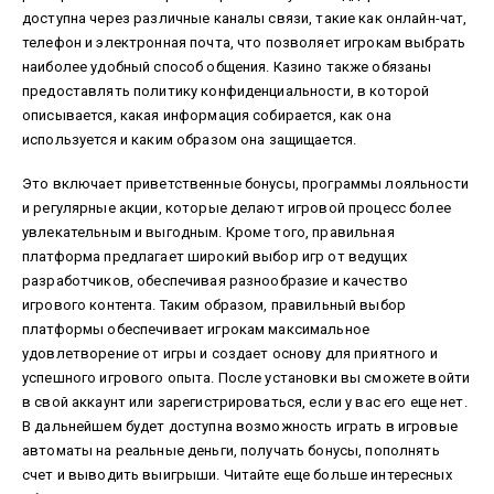
доступна через различные каналы связи, такие как онлайн-чат,
телефон и электронная почта, что позволяет игрокам выбрать
наиболее удобный способ общения. Казино также обязаны
предоставлять политику конфиденциальности, в которой
описывается, какая информация собирается, как она
используется и каким образом она защищается.
Это включает приветственные бонусы, программы лояльности
и регулярные акции, которые делают игровой процесс более
увлекательным и выгодным. Кроме того, правильная
платформа предлагает широкий выбор игр от ведущих
разработчиков, обеспечивая разнообразие и качество
игрового контента. Таким образом, правильный выбор
платформы обеспечивает игрокам максимальное
удовлетворение от игры и создает основу для приятного и
успешного игрового опыта. После установки вы сможете войти
в свой аккаунт или зарегистрироваться, если у вас его еще нет.
В дальнейшем будет доступна возможность играть в игровые
автоматы на реальные деньги, получать бонусы, пополнять
счет и выводить выигрыши. Читайте еще больше интересных