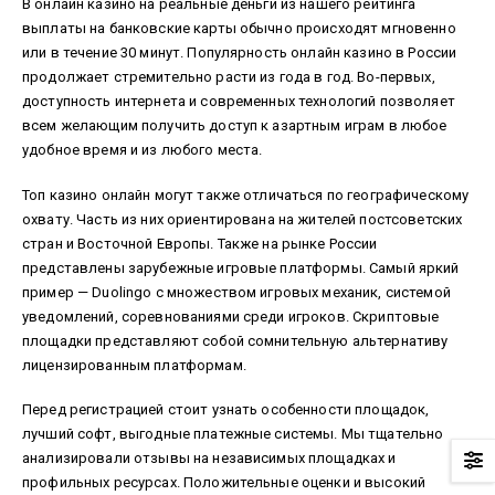
В онлайн казино на реальные деньги из нашего рейтинга
выплаты на банковские карты обычно происходят мгновенно
или в течение 30 минут. Популярность онлайн казино в России
продолжает стремительно расти из года в год. Во-первых,
доступность интернета и современных технологий позволяет
всем желающим получить доступ к азартным играм в любое
удобное время и из любого места.
Топ казино онлайн могут также отличаться по географическому
охвату. Часть из них ориентирована на жителей постсоветских
стран и Восточной Европы. Также на рынке России
представлены зарубежные игровые платформы. Самый яркий
пример — Duolingo с множеством игровых механик, системой
уведомлений, соревнованиями среди игроков. Скриптовые
площадки представляют собой сомнительную альтернативу
лицензированным платформам.
Перед регистрацией стоит узнать особенности площадок,
лучший софт, выгодные платежные системы. Мы тщательно
анализировали отзывы на независимых площадках и
профильных ресурсах. Положительные оценки и высокий