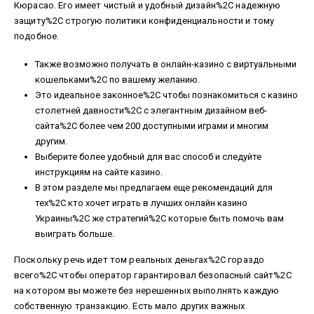
Кюрасао. Его имеет чистый и удобный дизайн%2C надежную
защиту%2C строгую политики конфиденциальности и тому
подобное.
Также возможно получать в онлайн-казино с виртуальными
кошельками%2C по вашему желанию.
Это идеальное законное%2C чтобы познакомиться с казино
столетней давности%2C с элегантным дизайном веб-
сайта%2C более чем 200 доступными играми и многим
другим.
Выберите более удобный для вас способ и следуйте
инструкциям на сайте казино.
В этом разделе мы предлагаем еще рекомендаций для
тех%2C кто хочет играть в лучших онлайн казино
Украины%2C же стратегий%2C которые быть помочь вам
выиграть больше.
Поскольку речь идет том реальных деньгах%2C гораздо
всего%2C чтобы оператор гарантировал безопасный сайт%2C
на котором вы можете без нерешенных выполнять каждую
собственную транзакцию. Есть мало других важных