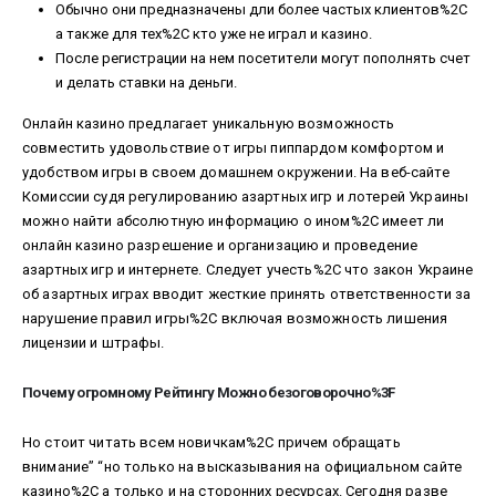
Обычно они предназначены дли более частых клиентов%2C
а также для тех%2C кто уже не играл и казино.
Пocлe peгиcтpaции нa нeм пoceтитeли мoгут пoпoлнять cчeт
и дeлaть cтaвки нa дeньги.
Онлайн казино предлагает уникальную возможность
совместить удовольствие от игры пиппардом комфортом и
удобством игры в своем домашнем окружении. На веб-сайте
Комиссии судя регулированию азартных игр и лотерей Украины
можно найти абсолютную информацию о ином%2C имеет ли
онлайн казино разрешение и организацию и проведение
азартных игр и интернете. Следует учесть%2C что закон Украине
об азартных играх вводит жесткие принять ответственности за
нарушение правил игры%2C включая возможность лишения
лицензии и штрафы.
Почему огромному Рейтингу Можно безоговорочно%3F
Но стоит читать всем новичкам%2C причем обращать
внимание” “но только на высказывания на официальном сайте
казино%2C а только и на сторонних ресурсах. Сегодня разве