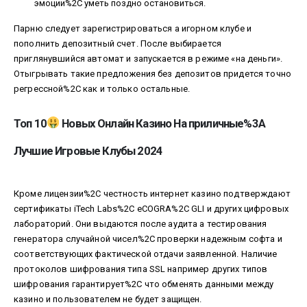
эмоции%2C уметь поздно остановиться.
Парню следует зарегистрироваться а игорном клубе и
пополнить депозитный счет. После выбирается
приглянувшийся автомат и запускается в режиме «на деньги».
Отыгрывать такие предложения без депозитов придется точно
регрессной%2C как и только остальные.
Топ 10
Новых Онлайн Казино На приличные%3A
Лучшие Игровые Клубы 2024
Кроме лицензии%2C честность интернет казино подтверждают
сертификаты iTech Labs%2C eCOGRA%2C GLI и других цифровых
лабораторий. Они выдаются после аудита а тестирования
генератора случайной чисел%2C проверки надежным софта и
соответствующих фактической отдачи заявленной. Наличие
протоколов шифрования типа SSL например других типов
шифрования гарантирует%2C что обменять данными между
казино и пользователем не будет защищен.