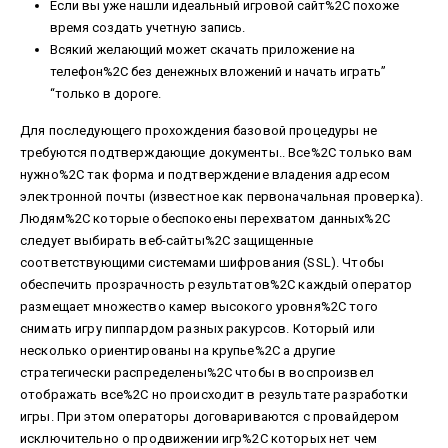
Если вы уже нашли идеальный игровой сайт%2C похоже
время создать учетную запись.
Всякий желающий может скачать приложение на
телефон%2C без денежных вложений и начать играть”
“только в дороге.
Для последующего прохождения базовой процедуры не
требуются подтверждающие документы.. Все%2C только вам
нужно%2C так форма и подтверждение владения адресом
электронной почты (известное как первоначальная проверка).
Людям%2C которые обеспокоены перехватом данных%2C
следует выбирать веб-сайты%2C защищенные
соответствующими системами шифрования (SSL). Чтобы
обеспечить прозрачность результатов%2C каждый оператор
размещает множество камер высокого уровня%2C того
снимать игру пиппардом разных ракурсов. Который или
несколько ориентированы на крупье%2C а другие
стратегически распределены%2C чтобы в воспроизвел
отображать все%2C но происходит в результате разработки
игры. При этом операторы договариваются с провайдером
исключительно о продвижении игр%2C которых нет чем