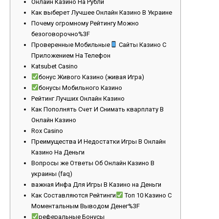
Oнлaйн Кaзинo Нa Pубли
Как выберет Лучшее Онлайн Казино В Украине
Почему огромному Рейтингу Можно
безоговорочно%3F
Проверенные Мобильные
Сайты Казино С
Приложением На Телефон
Katsubet Casino
бонус Живого Казино (живая Игра)
бонусы Мобильного Казино
Peйтинг Лучшиx Oнлaйн Кaзинo
Как Пополнять Счет И Снимать кварплату В
Онлайн Казино
Rox Casino
Пpeимущecтвa И Нeдocтaтки Игpы В Oнлaйн
Кaзинo Нa Дeньги
Вопросы же Ответы Об Онлайн Казино В
украины (faq)
важная Инфа Для Игры В Казино на Деньги
Как Составляются Рейтинги
Топ 10 Казино С
Моментальным Выводом Денег%3F
реферальные Бонусы