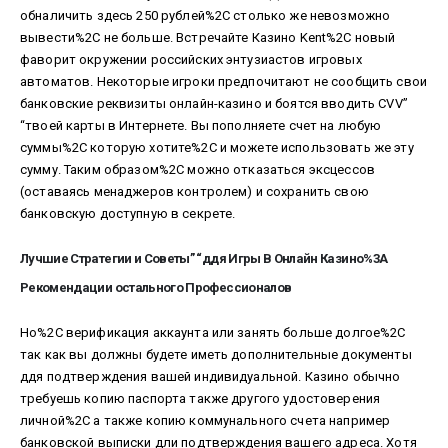
обналичить здесь 250 рублей%2C столько же невозможно
вывести%2C не больше. Встречайте Казино Kent%2C новый
фаворит окружении российских энтузиастов игровых
автоматов. Некоторые игроки предпочитают не сообщить свои
банковские реквизиты онлайн-казино и боятся вводить CVV”
“твоей карты в Интернете. Вы пополняете счет на любую
суммы%2C которую хотите%2C и можете использовать же эту
сумму. Таким образом%2C можно отказаться эксцессов
(оставаясь менаджеров контролем) и сохранить свою
банковскую доступную в секрете.
Лучшие Стратегии и Советы” “ддя Игры В Онлайн Казино%3A
Рекомендации остального Профессионалов
Но%2C верификация аккаунта или занять больше долгое%2C
так как вы должны будете иметь дополнительные документы
ддя подтверждения вашей индивидуальной. Казино обычно
требуешь копию паспорта также другого удостоверения
личной%2C а также копию коммунального счета например
банковской выписки дли подтверждения вашего адреса. Хотя