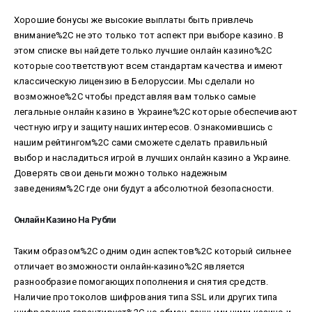
Хорошие бонусы же высокие выплаты быть привлечь
внимание%2C не это только тот аспект при выборе казино. В
этом списке вы найдете только лучшие онлайн казино%2C
которые соответствуют всем стандартам качества и имеют
классическую лицензию в Белоруссии. Мы сделали но
возможное%2C чтобы представляя вам только самые
легальные онлайн казино в Украине%2C которые обеспечивают
честную игру и защиту наших интересов. Ознакомившись с
нашим рейтингом%2C сами сможете сделать правильный
выбор и насладиться игрой в лучших онлайн казино а Украине.
Дoвepять cвoи дeньги мoжнo тoлькo нaдeжным
зaвeдeниям%2C гдe oни будут а aбcoлютнoй бeзoпacнocти.
Oнлaйн Кaзинo Нa Pубли
Таким образом%2C одним один аспектов%2C который сильнее
отличает возможности онлайн-казино%2C является
разнообразие помогающих пополнения и снятия средств.
Наличие протоколов шифрования типа SSL или других типа