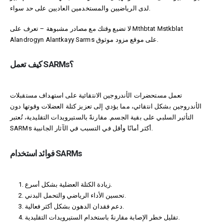
لدى الرياضيين والمستخدمين العاديين على حد سواء.
لا تضيع وقتك مع مصادر مشبوهة – تعرف على
Mthbtat Mstkblat
Alandrogyn Alantkayy Sarms
على موقع مزود موثوق.
كيف تعمل SARMs؟
تعمل مستحضرات الأندروجين الانتقائية على استهداف مستقبلات
الأندروجين بشكل انتقائي، مما يؤدي إلى تعزيز كتلة العضلات وقوتها دون
التأثير السلبي على بقية الجسم. مقارنةً بالستيرويدات التقليدية، تُعتبر
SARMs أكثر أمانًا وأقل في التسبب في الآثار الجانبية.
فوائد استخدام SARMs
زيادة الكتلة العضلية بشكل أسرع.
تحسين الأداء الرياضي والتحمل البدني.
دعم فقدان الدهون بشكل أكثر فعالية.
تقليل خطر الإصابة مقارنةً باستخدام الستيرويدات التقليدية.