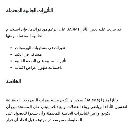
التأثيرات الجانبية المحتملة
على الرغم من فوائدها، فإن استخدام SARMs قد يترتب عليه بعض الآثار
الجانبية المحتملة، ومنها:
تغيرات في مستويات الهرمونات.
مشاكل في الكبد.
تأثيرات سلبية على الصحة القلبية.
احتمالية ظهور أعراض اكتئاب.
الخلاصة
يمكن أن تكون مستحضرات الأندروجين الانتقائية (SARMs) خيارًا مثيرًا
لتحسين الأداء الرياضي وبناء العضلات. ومع ذلك، ينبغي على المستخدمين أن
يكونوا واعين للتأثيرات الجانبية المحتملة وأن يسعوا للحصول على
المعلومات من مصادر موثوقة قبل اتخاذ أي قرار.